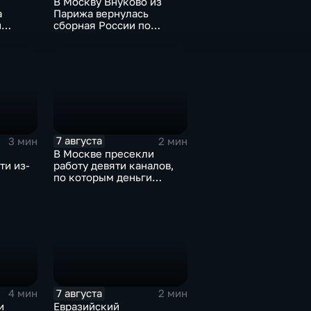
В Москву Внуково из
а
Парижа вернулась
й
сборная России по
синхронному плаванию
7 августа
3 мин
2 мин
В Москве пресекли
ти из-
работу девяти каналов,
по которым деньги
выводились за рубеж
через криптовалюту
7 августа
4 мин
2 мин
и
Евразийский