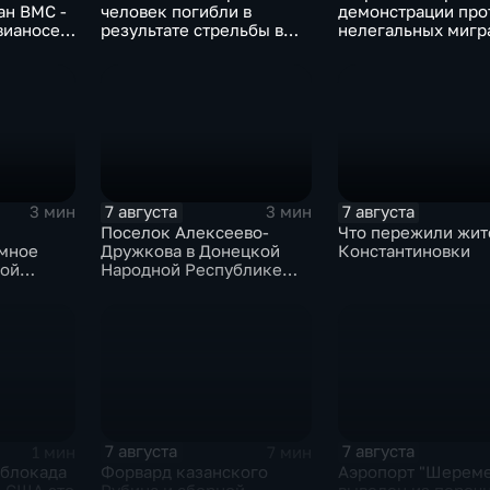
ан ВМС -
человек погибли в
демонстрации про
вианосец
результате стрельбы в
нелегальных мигр
о-де-
одной из школ Таиланда
7 августа
7 августа
3 мин
3 мин
Поселок Алексеево-
Что пережили жит
мное
Дружкова в Донецкой
Константиновки
кой
Народной Республике
ли в
под полным огневым
контролем российских
войск
7 августа
7 августа
1 мин
7 мин
 блокада
Форвард казанского
Аэропорт "Шереме