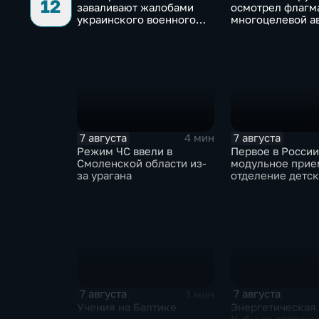
12
заваливают жалобами
осмотрел флагм
украинского военного
многоцелевой а
омбудсмена
"Атлантико" в Ри
Жанейро
7 августа
7 августа
4 мин
Режим ЧС ввели в
Первое в России
Смоленской области из-
модульное прие
за урагана
отделение детс
больницы откры
Белгороде
7 августа
7 августа
1 мин
Учения на Балтике
Энергетическая