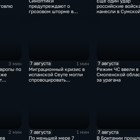
Синоптики
Еще один удар
говлю
предупреждают о
российские войск
грозовом шторме в
нанесли в Сумско
Центральной России
области
7 августа
7 августа
3 мин
1 мин
Европы по
Миграционный кризис в
Режим ЧС ввели в
иже
испанской Сеуте могли
Смоленской облас
т
спровоцировать
за урагана
 хай-
спецслужбы Израиля
7 августа
7 августа
2 мин
1 мин
ев
По меньшей мере 7
В Британии прошл