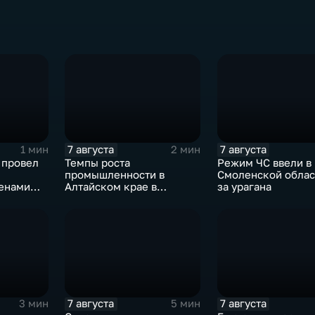
7 августа
7 августа
1 мин
2 мин
 провел
Темпы роста
Режим ЧС ввели в
промышленности в
Смоленской облас
енами
Алтайском крае в
за урагана
ости
нынешнем году уже выше
среднего
7 августа
7 августа
3 мин
5 мин