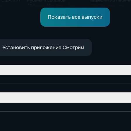
ы США это
Рубина и сборной
выведен из переч
ть
Албании Мирлинд Даку
стратегических
тровного
переше в Спартак за 11
предприятий
миллионов евро
Показать все выпуски
Установить приложение Смотрим