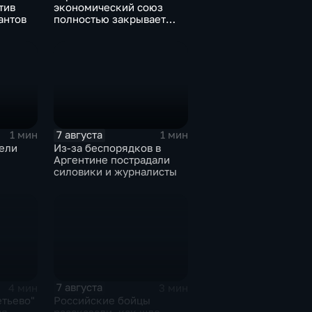
тив
экономический союз
антов
полностью закрывает
свои потребности
7 августа
1 мин
1 мин
ели
Из-за беспорядков в
Аргентине пострадали
силовики и журналисты
7 августа
4 мин
3 мин
тьево"
Российские бойцы