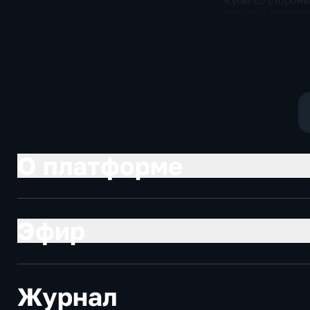
Кубы со сторон
попытка измени
Конституцию ос
государства
О платформе
Эфир
Журнал