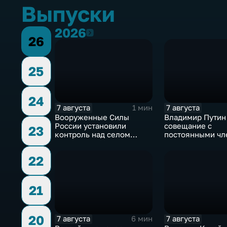
Выпуски
2026
2026
26
25
24
7 августа
7 августа
1 мин
Вооруженные Силы
Владимир Путин
России установили
совещание с
23
контроль над селом
постоянными чл
Анискино в Харьковской
Совета безопасн
области
России
22
21
20
7 августа
7 августа
6 мин