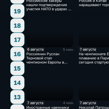
Российские хакеры
Россия и Китай
нашли подтверждение
наращивают тор
участия НАТО в ударах по
19
России
18
17
6 августа
7 августа
5 мин
16
Россиянин Руслан
На чемпионате 
Терновой стал
плаванию в Пар
чемпионом Европы в
сегодня стартую
прыжках в воду с 10-ти
соревнования по
15
метровой вышки
дайвингу
14
13
7 августа
7 августа
4 мин
Иностранные наемники
Николай Патруш