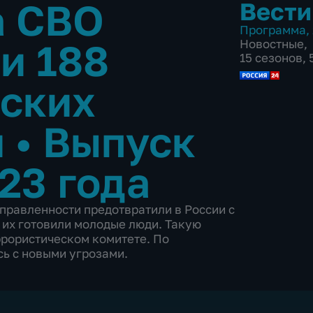
а СВО
Вести
Программа
,
и 188
Новостные
,
15 сезонов,
еских
й
•
Выпуск
23 года
правленности предотвратили в России с
 их готовили молодые люди. Такую
рористическом комитете. По
ь с новыми угрозами.