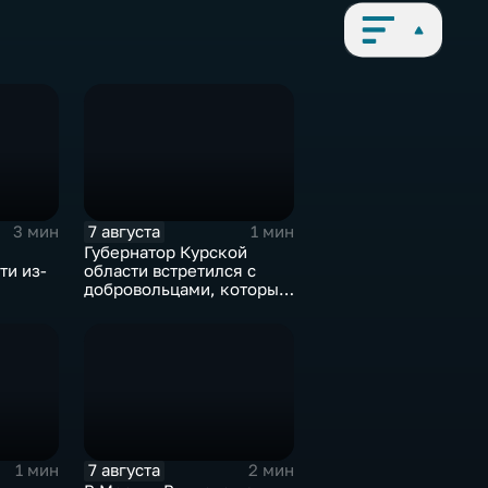
7 августа
3 мин
1 мин
Губернатор Курской
ти из-
области встретился с
добровольцами, которые
помогали пострадавшим
от вторжения ВСУ
жителям приграничья
7 августа
1 мин
2 мин