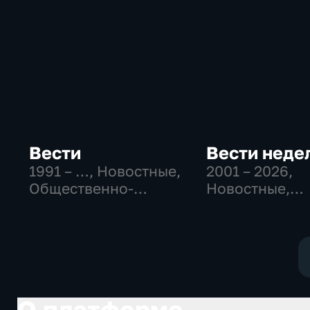
Вести
Вести неде
1991 – …
, Новостные,
2001 – 2026
,
Общественно-
Новостные,
политические,
Общественно
социально-
политические
экономические
О платформе