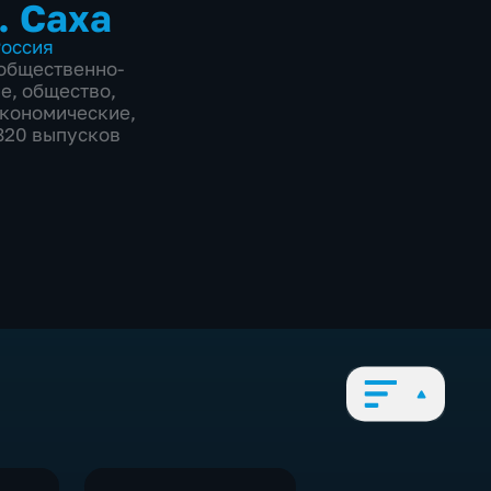
. Саха
оссия
общественно-
ие
,
общество
,
экономические
,
1820 выпусков