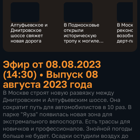
Алтуфьевское и
В Подмосковье
В Москве
Дмитровское
открыли
реконстр
шоссе свяжет
историческую
возобнов
новая дорога
тропу к могиле
дерт-пар
Татищева
Эфир от 08.08.2023
(14:30)
•
Выпуск 08
августа 2023 года
В Москве строят новую развязку между
Дмитровским и Алтуфьевским шоссе. Она
сократит путь для автомобилистов в 10 раз. В
парке "Яуза" появилась новая зона для
экстремального велоспорта. Есть трассы для
новичков и профессионалов. Знойной погоды
больше не будет. Осадки остудили воздух до