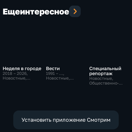
Еще
интересное
Неделя в городе
Вести
Специальный
репортаж
2018 – 2026
,
1991 – …
,
Новостные,
Новостные,
Новостные,
Общество,
Общественно-
Общественно-
общественно-
политические,
политические,
политические
социально-
социально-
экономические
экономические
Установить приложение Смотрим