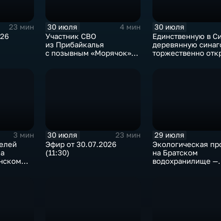
30 июля
30 июля
23 мин
4 мин
026
Участник СВО
Единственную в С
из Прибайкалья
деревянную синаг
с позывным «Морячок»
торжественно отк
и губернатор Игорь
в архитектурно-
Кобзев встретились
этнографическом 
в Иркутске
«Тальцы»
30 июля
29 июля
3 мин
23 мин
телей
Эфир от 30.07.2026
Экологическая пр
ка
(11:30)
на Братском
анском
водохранилище —
нашествие баклан
привело к падени
рыбы