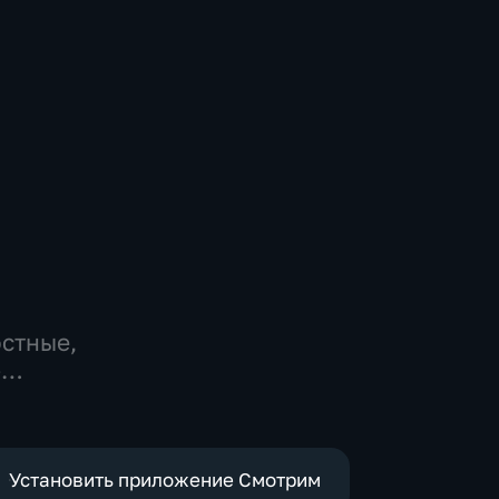
остные,
-
,
е
Установить приложение Смотрим