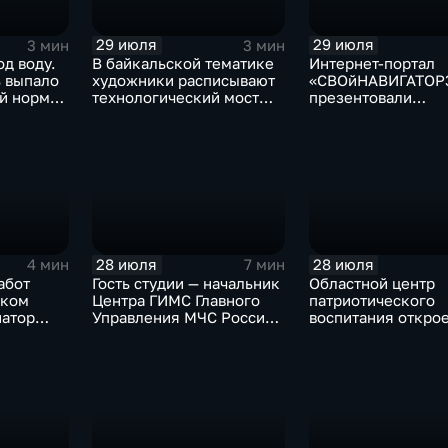
29 июля
29 июля
3 мин
3 мин
од воду.
В байкальской тематике
Интернет-портал
ь выпало
художники расписывают
«СВОйНАВИГАТОР
й нормы
технологический мост
презентовали
через реку Ушаковку
в правительстве
в Иркутске
Иркутской област
28 июля
28 июля
4 мин
7 мин
абот
Гость студии — начальник
Областной центр
ском
Центра ГИМС Главного
патриотического
натор
Управления МЧС России
воспитания открое
сти
по Иркутской области
базе иркутского 
Андрей Карепов
офицеров