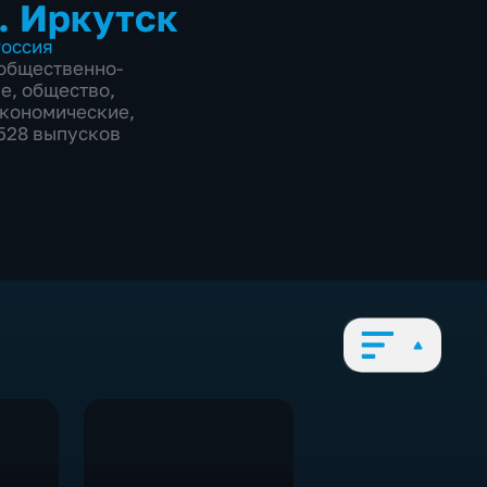
. Иркутск
оссия
общественно-
ие
,
общество
,
экономические
,
5528 выпусков