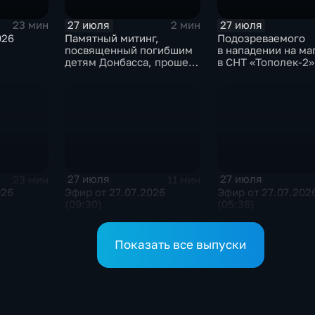
27 июля
27 июля
23 мин
2 мин
026
Памятный митинг,
Подозреваемого
посвященный погибшим
в нападении на ма
детям Донбасса, прошел
в СНТ «Тополек-2»
сегодня в Иркутске
задержали в Ирку
27 июля
27 июля
23 мин
11 мин
026
Эфир от 27.07.2026
Эфир от 27.07.202
(09:30)
(05:36)
Показать все выпуски