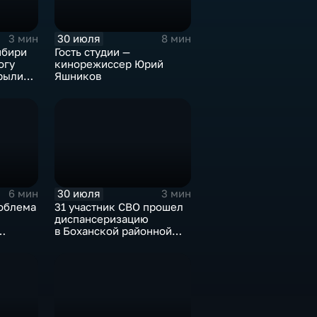
30 июля
3 мин
8 мин
ибири
Гость студии —
огу
кинорежиссер Юрий
рыли
Яшников
музее
30 июля
6 мин
3 мин
облема
31 участник СВО прошел
диспансеризацию
в Боханской районной
ов
больнице
ю улова