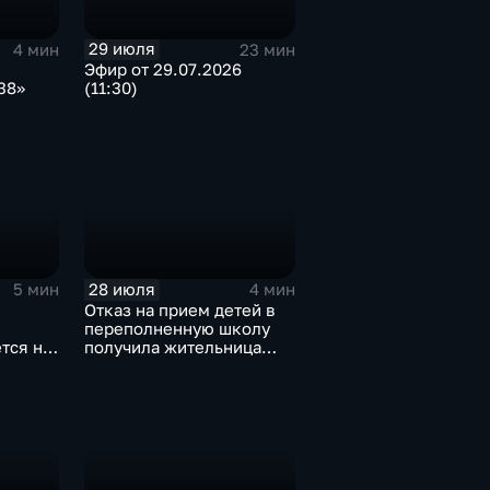
29 июля
4 мин
23 мин
Эфир от 29.07.2026
38»
(11:30)
и
28 июля
5 мин
4 мин
Отказ на прием детей в
переполненную школу
тся на
получила жительница
Дома
Грановщины Ольга Джура