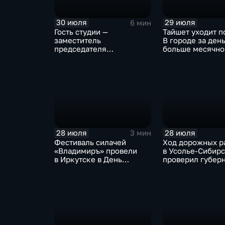
30 июля
29 июля
6 мин
Гость студии —
Тайшет уходит п
заместитель
В городе за ден
председателя
больше месячно
правительства Иркутской
осадков
области Наталья
Дикусарова
28 июля
28 июля
3 мин
Фестиваль силачей
Ход дорожных р
«Владимиръ» провели
в Усолье-Сибир
в Иркутске в День
проверил губер
Крещения Руси
Иркутской обла