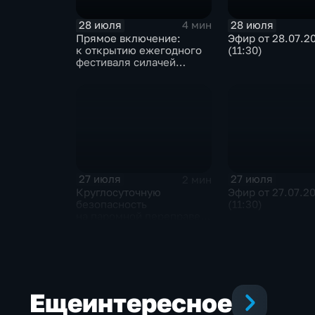
28 июля
28 июля
4 мин
Прямое включение:
Эфир от 28.07.2
к открытию ежегодного
(11:30)
фестиваля силачей
«Владимиръ» в эти
минуты готовятся
на территории
Каштаковской рощи
в предместье Рабочее
27 июля
27 июля
2 мин
Круглосуточную
Эфир от 27.07.2
безопасность
(11:30)
на паромной переправе
к острову Ольхон
в разгар туристического
сезона обеспечивают
сотрудники ОМОН
Росгвардии
Еще
интересное