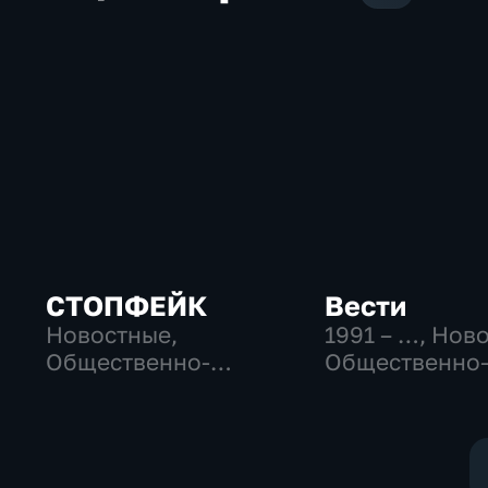
СТОПФЕЙК
Вести
Новостные,
1991 – …
, Нов
Общественно-
Общественно
политические,
политические
общество
социально-
экономически