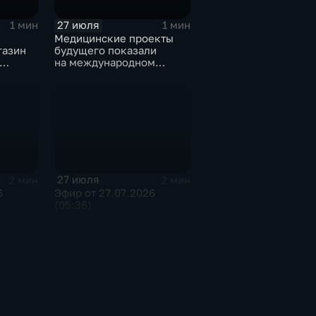
27 июля
1 мин
1 мин
Медицинские проекты
газин
будущего показали
на международном
тске
конгрессе роботической
хирургии
27 июля
2 мин
2 мин
6
Эфир от 27.07.2026
(05:36)