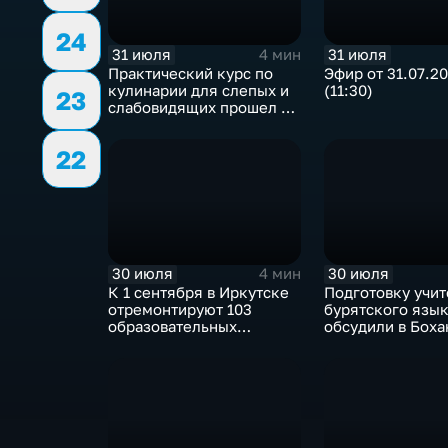
24
31 июля
31 июля
4 мин
Практический курс по
Эфир от 31.07.2
кулинарии для слепых и
(11:30)
23
слабовидящих прошел в
Иркутске
22
30 июля
30 июля
4 мин
К 1 сентября в Иркутске
Подготовку учи
отремонтируют 103
бурятского язы
образовательных
обсудили в Бох
учреждения
педагогическом
колледже