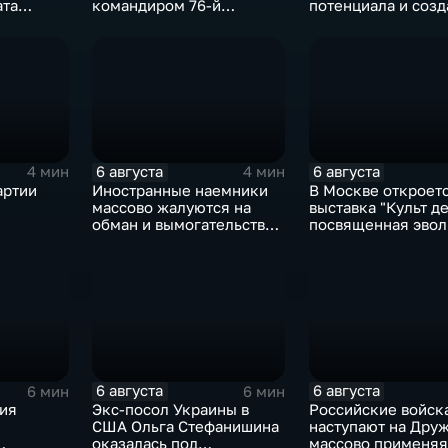
ата
командиром 76-й
потенциала и созд
х с 10-
дивизии ВДВ
медицинского кла
Абдулазизом
Шихабидовым
6 августа
6 августа
4 мин
4 мин
артии
Иностранные наемники
В Москве откроет
массово жалуются на
выставка "Культ де
обман и вымогательство
посвященная эво
оне роста
со стороны
художественной
командования ВСУ
обработки древес
6 августа
6 августа
6 мин
6 мин
зия
Экс-посол Украины в
Российские войск
США Ольга Стефанишина
наступают на Друж
оказалась под
массово применяя