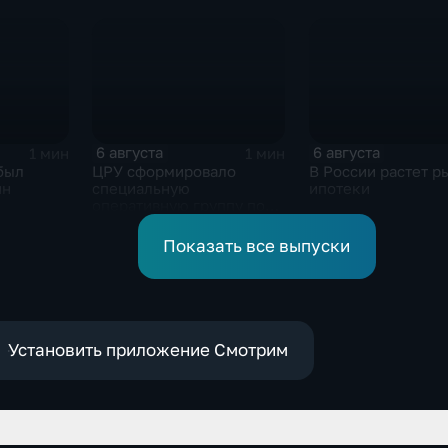
завербованных
продолжился нес
США
украинскими
на блэкаут
спецслужбами для
терактов в России
6 августа
6 августа
1 мин
1 мин
был
ЦРУ сформировало
В России растет р
ин
специальную
ипотеки
оперативную группу по
смене власти на Кубе.
Показать все выпуски
Установить приложение Смотрим