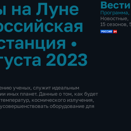
ы на Луне
Вести
Программа
,
оссийская
Новостные
,
15 сезонов,
 станция
•
густа 2023
нению ученых, служит идеальным
и иных планет. Данные о том, как будет
 температур, космического излучения,
 усовершенствовать оборудование для