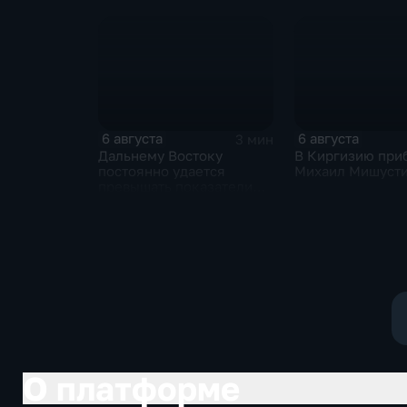
рядом с украинским
фоне нехватки
грузовым самолетом
боеприпасов у 
6 августа
6 августа
3 мин
Дальнему Востоку
В Киргизию при
постоянно удается
Михаил Мишуст
превышать показатели
привлечения
инвестицийВ
О платформе