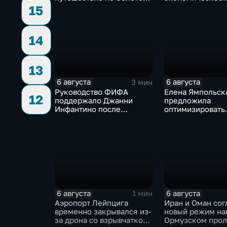
кольцу в рамках проекта
партнерство в р
15
"Кольцо Открытия"
Евразийского
экономического
14
13
6 августа
6 августа
3 мин
Руководство ФИФА
Елена Ямпольск
12
поддержало Джанни
предложила
Инфантино после
оптимизировать
скандала с продажей
перечень олимп
прав на чемпионаты мира
поступления в в
6 августа
6 августа
1 мин
Аэропорт Лейпцига
Иран и Оман сог
временно закрывался из-
новый режим на
за дрона со взрывчаткой
Ормузском прол