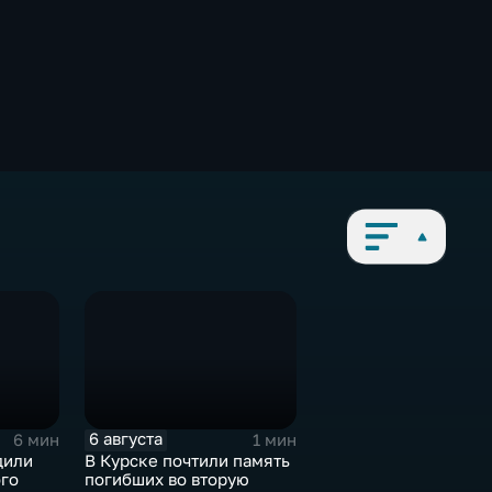
6 августа
6 мин
1 мин
дили
В Курске почтили память
ого
погибших во вторую