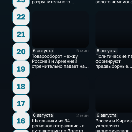
разрушительного
золото чемпион
урагана, 15 тысяч
Европы в прыжка
жителей остались без
метровой вышки
22
света
21
20
6 августа
6 августа
5 мин
Товарооборот между
Политические п
Россией и Арменией
формируют
стремительно падает на
предвыборные
19
фоне курса Еревана на
программы на ф
евроинтеграцию
электоральной
активности
18
17
6 августа
6 августа
2 мин
16
Школьники из 34
Россия и Кирги
регионов отправились в
укрепляют
путешествие по Золотому
экономическое