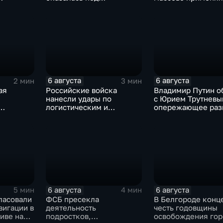
амках
следствием по делу о
оптоволоконные 
коррупции
 союза
6 августа
6 августа
2 мин
3 мин
ая
Российские войска
Владимир Путин о
нанесли удары по
с Юрием Трутневы
логистическим и
опережающее раз
иад для
энергетическим
Дальнего Востока
узы
объектам ВСУ
6 августа
6 августа
5 мин
4 мин
ласовали
ФСБ пресекла
В Белгороде конце
вигации в
деятельность
честь годовщины
иве на
подростков,
освобождения гор