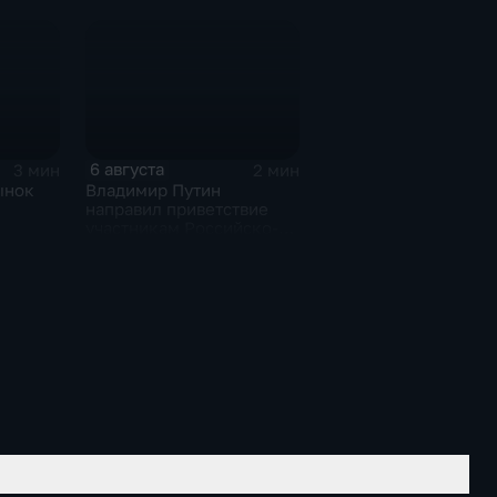
мотря
среднероссийские
показатели
6 августа
3 мин
2 мин
ынок
Владимир Путин
направил приветствие
участникам Российско-
киргизского
экономического форума
и Российско-киргизской
межрегиональной
конференции