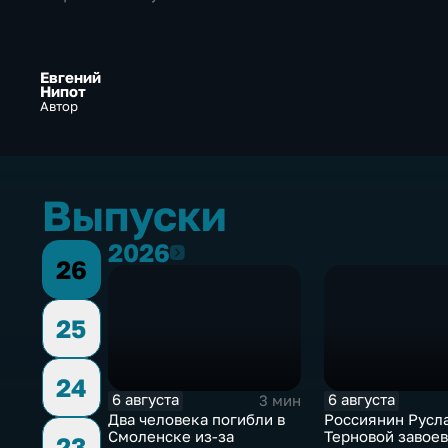
Евгений
Нипот
Автор
Выпуски
2026
2026
26
25
24
6 августа
6 августа
3 мин
Два человека погибли в
Россиянин Русл
Смоленске из-за
Терновой завое
23