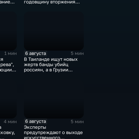
ание
годовщину вторжения
стера
ВСУ
6 августа
1 мин
5 мин
ся
В Таиланде ищут новых
рева",
жертв банды убийц
люции
россиян, а в Грузии
фиксируют провокации
ины
против туристов
6 августа
4 мин
5 мин
а
Эксперты
ковку,
предупреждают о выходе
искусственного