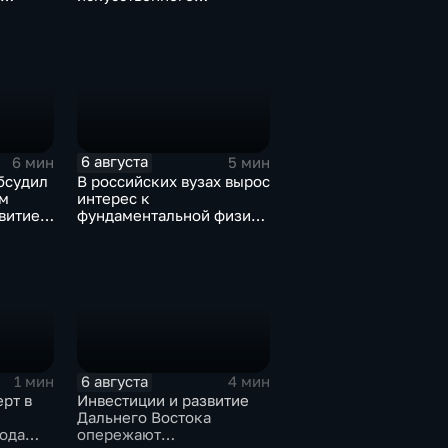
дроны
интеллекта из-под
контроля разработчиков
6 августа
6 мин
5 мин
бсудил
В российских вузах вырос
м
интерес к
витие
фундаментальной физике
и авиастроению на фоне
перехода к новой модели
образования
6 августа
1 мин
4 мин
рт в
Инвестиции и развитие
Дальнего Востока
ода
опережают