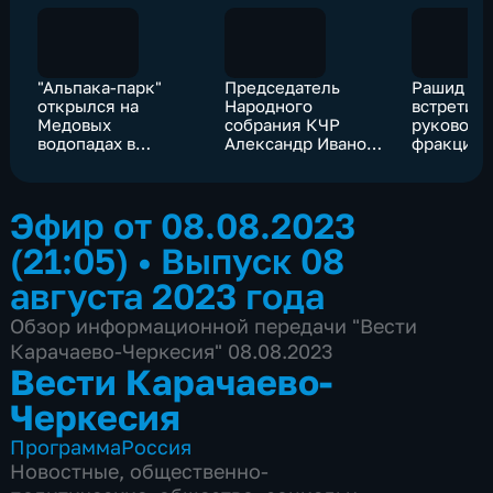
"Альпака-парк"
Председатель
Рашид Те
открылся на
Народного
встретилс
Медовых
собрания КЧР
руководи
водопадах в
Александр Иванов
фракции 
Карачаево-
принял участие в
России» в
Черкесии
акции "Собери
Владими
ребенка в школу"
Васильев
Эфир от 08.08.2023
(21:05)
•
Выпуск 08
августа 2023 года
Обзор информационной передачи "Вести
Карачаево-Черкесия" 08.08.2023
Вести Карачаево-
Черкесия
Программа
Россия
Новостные
,
общественно-