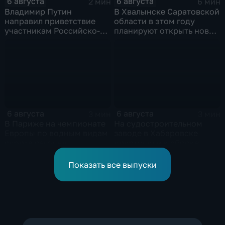
6 августа
6 августа
2 мин
6 мин
Владимир Путин
В Хвалынске Саратовской
направил приветствие
области в этом году
участникам Российско-
планируют открыть новую
киргизского
больницу
экономического форума
и Российско-киргизской
межрегиональной
конференции
6 августа
6 августа
3 мин
3 мин
В Париже на чемпионате
На судостроительном
Европы по водным видам
заводе в Хабаровске
спорта сегодня
приступили к сборке
завершаются
дебаркадеров
выступления по прыжкам
Показать все выпуски
в воду