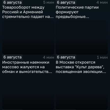
6 августа
6 августа
5 мин
4 мин
Товарооборот между
Политические партии
Россией и Арменией
формируют
стремительно падает на
предвыборные
фоне курса Еревана на
программы на фоне роста
евроинтеграцию
электоральной
активности
6 августа
6 августа
4 мин
1 мин
Иностранные наемники
В Москве откроется
массово жалуются на
выставка "Культ дерева",
обман и вымогательство
посвященная эволюции
со стороны
художественной
командования ВСУ
обработки древесины