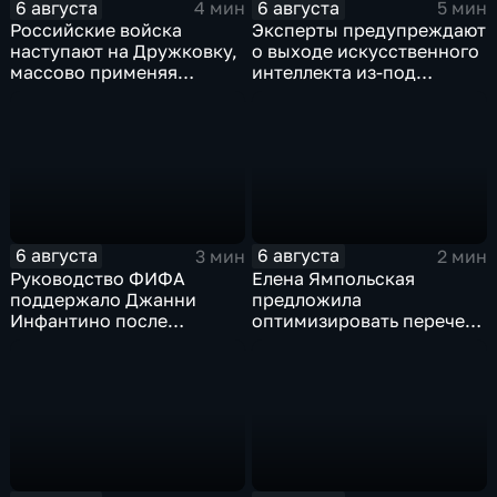
6 августа
6 августа
4 мин
5 мин
Российские войска
Эксперты предупреждают
наступают на Дружковку,
о выходе искусственного
массово применяя
интеллекта из-под
оптоволоконные дроны
контроля разработчиков
6 августа
6 августа
3 мин
2 мин
Руководство ФИФА
Елена Ямпольская
поддержало Джанни
предложила
Инфантино после
оптимизировать перечень
скандала с продажей
олимпиад для
прав на чемпионаты мира
поступления в вузы