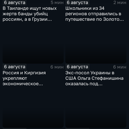
6 августа
6 августа
5 мин
2 мин
В Таиланде ищут новых
Школьники из 34
жертв банды убийц
регионов отправились в
россиян, а в Грузии
путешествие по Золотому
фиксируют провокации
кольцу в рамках проекта
против туристов
"Кольцо Открытия"
6 августа
6 августа
6 мин
6 мин
Россия и Киргизия
Экс-посол Украины в
укрепляют
США Ольга Стефанишина
экономическое
оказалась под
партнерство в рамках
следствием по делу о
Евразийского
коррупции
экономического союза