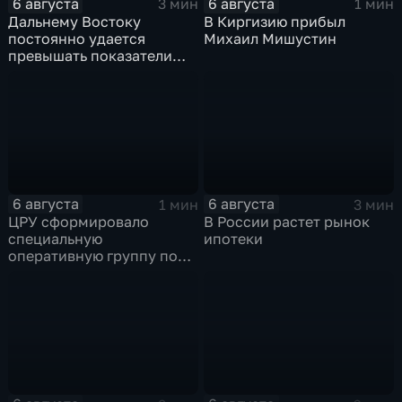
6 августа
6 августа
3 мин
1 мин
Дальнему Востоку
В Киргизию прибыл
постоянно удается
Михаил Мишустин
превышать показатели
привлечения
инвестицийВ
6 августа
6 августа
1 мин
3 мин
ЦРУ сформировало
В России растет рынок
специальную
ипотеки
оперативную группу по
смене власти на Кубе.