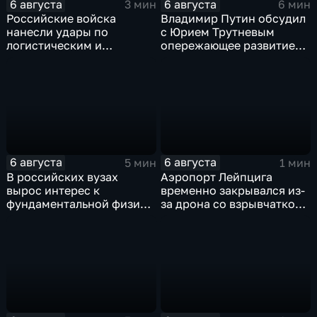
6 августа
6 августа
3 мин
6 мин
Российские войска
Владимир Путин обсудил
нанесли удары по
с Юрием Трутневым
логистическим и
опережающее развитие
энергетическим объектам
Дальнего Востока
ВСУ
6 августа
6 августа
5 мин
1 мин
В российских вузах
Аэропорт Лейпцига
вырос интерес к
временно закрывался из-
фундаментальной физике
за дрона со взрывчаткой
и авиастроению на фоне
рядом с украинским
перехода к новой модели
грузовым самолетом
образования