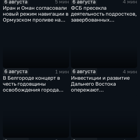
6 августа
6 августа
5 мин
4 мин
Иран и Оман согласовали
ФСБ пресекла
новый режим навигации в
деятельность подростков,
Ормузском проливе на
завербованных
фоне нехватки
украинскими
боеприпасов у США
спецслужбами для
терактов в России
6 августа
6 августа
1 мин
4 мин
В Белгороде концерт в
Инвестиции и развитие
честь годовщины
Дальнего Востока
освобождения города
опережают
продолжился несмотря
среднероссийские
на блэкаут
показатели