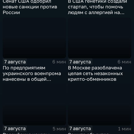
Сенат США одобрил
В США генетики создали
новые санкции против
стартап, чтобы помочь
России
людям с аллергией на
собак
7 августа
7 августа
6 мин
6 мин
По предприятиям
В Москве разоблачена
украинского военпрома
целая сеть незаконных
нанесены в общей
крипто-обменников
сложности более 10-ти
массированных и
групповых ударов
7 августа
7 августа
5 мин
1 мин