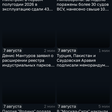
полугодии 2026 в
поражены более 30 судов
эксплуатацию сдали 43
ВСУ, нанесено свыше 10
миллиона "квадратов"
ударов по ключевым
объектам
7 августа
7 августа
2 мин
1 мин
Денис Мантуров заявил о
Турция, Пакистан и
расширении реестра
Саудовская Аравия
индустриальных парков в
подписали меморандум о
Ярославской области
коллективной обороне
7 августа
7 августа
2 мин
5 мин
Партия "Родина" подала
В "Москва‑Сити" накрыли