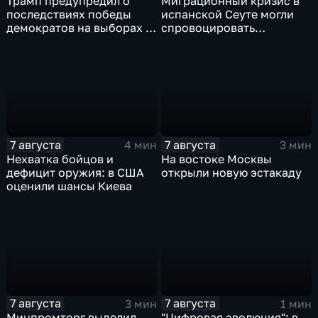
Трамп предупредил о
Миграционный кризис в
последствиях победы
испанской Сеуте могли
демократов на выборах в
спровоцировать
Сенат.
спецслужбы Израиля
7 августа
7 августа
4 мин
3 мин
Нехватка бойцов и
На востоке Москвы
дефицит оружия: в США
открыли новую эстакаду
оценили шансы Киева
7 августа
7 августа
3 мин
1 мин
Минпромторг выделил
"Цифровая эволюция": в