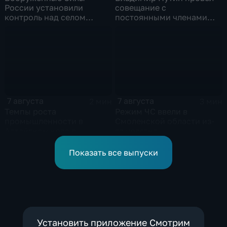
России установили
совещание с
контроль над селом
постоянными членами
Анискино в Харьковской
Совета безопасности
области
России
7 августа
7 августа
2 мин
3 мин
Темпы роста
Режим ЧС ввели в
промышленности в
Смоленской области из-
Алтайском крае в
за урагана
нынешнем году уже выше
среднего
Показать все выпуски
Установить приложение Смотрим