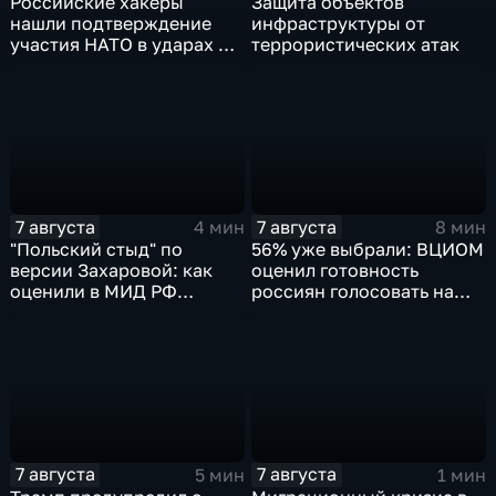
Российские хакеры
Защита объектов
нашли подтверждение
инфраструктуры от
участия НАТО в ударах по
террористических атак
России
7 августа
7 августа
4 мин
8 мин
"Польский стыд" по
56% уже выбрали: ВЦИОМ
версии Захаровой: как
оценил готовность
оценили в МИД РФ
россиян голосовать на
скандальную речь
выборах в Госдуму
Навроцкого
7 августа
7 августа
5 мин
1 мин