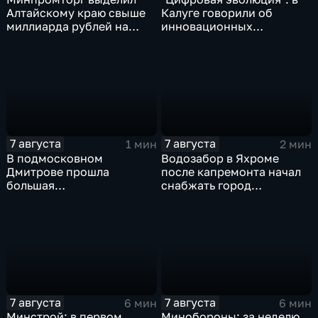
Алтайскому краю свыше
Калуге говорили об
миллиарда рублей на
инновационных
промразвитие
IT‑проектах
7 августа
7 августа
1 мин
2 мин
В подмосковном
Водозабор в Яхроме
Дмитрове прошла
после капремонта начал
большая
снабжать город
агропромышленная
качественной водой
выставка
7 августа
7 августа
6 мин
6 мин
Минстрой: в первом
Минобороны: за неделю