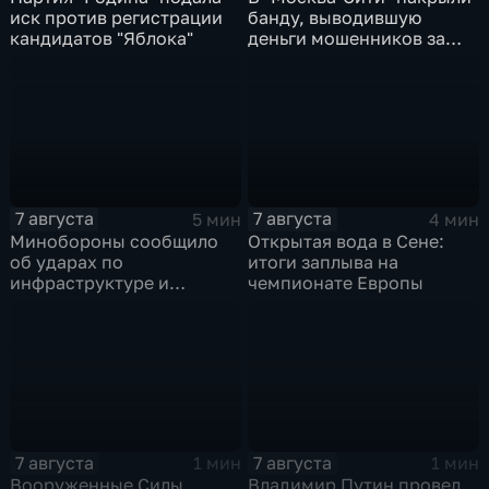
иск против регистрации
банду, выводившую
кандидатов "Яблока"
деньги мошенников за
рубеж
7 августа
7 августа
5 мин
4 мин
Минобороны сообщило
Открытая вода в Сене:
об ударах по
итоги заплыва на
инфраструктуре и
чемпионате Европы
военной технике ВСУ
7 августа
7 августа
1 мин
1 мин
Вооруженные Силы
Владимир Путин провел