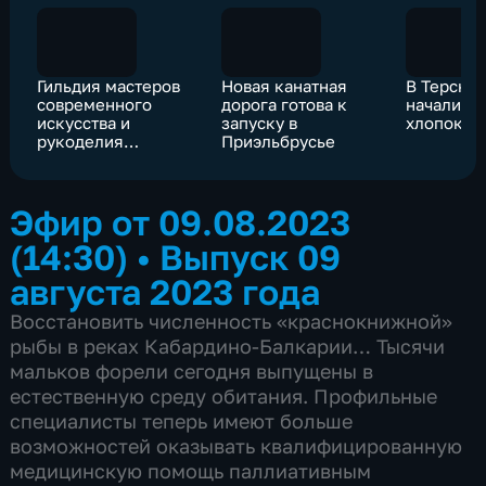
Гильдия мастеров
Новая канатная
В Терско
современного
дорога готова к
начали в
искусства и
запуску в
хлопок
рукоделия
Приэльбрусье
появится в КБР
Эфир от 09.08.2023
(14:30)
•
Выпуск 09
августа 2023 года
Восстановить численность «краснокнижной»
рыбы в реках Кабардино-Балкарии… Тысячи
мальков форели сегодня выпущены в
естественную среду обитания. Профильные
специалисты теперь имеют больше
возможностей оказывать квалифицированную
медицинскую помощь паллиативным