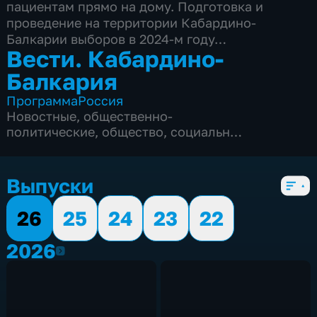
пациентам прямо на дому. Подготовка и
проведение на территории Кабардино-
Балкарии выборов в 2024-м году…
Вести. Кабардино-
Балкария
Программа
Россия
Новостные
,
общественно-
политические
,
общество
,
социально-
экономические
,
5 сезонов, 560 выпусков
Выпуски
26
25
24
23
22
2026
2026