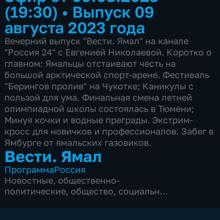
(19:30)
•
Выпуск 09
августа 2023 года
Вечерний выпуск "Вести. Ямал" на канале
"Россия 24" с Евгенией Николаевой. Коротко о
главном: Ямальцы отстаивают честь на
большой арктической спорт-арене. Фестиваль
"Берингов пролив" на Чукотке; Каникулы с
пользой для ума. Финальная смена летней
олимпиадной школы состоялась в Тюмени;
Минуя кочки и водные преграды. Экстрим-
кросс для новичков и профессионалов. Забег в
Ямбурге от ямальских газовиков.
Вести. Ямал
Программа
Россия
Новостные
,
общественно-
политические
,
общество
,
социально-
экономические
,
5 сезонов, 2753 выпуска