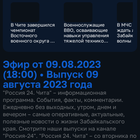
В Чите завершился
Военнослужащие
В МЧС ра
чемпионат
ВВО, осваивающие
ждать ли 
Восточного
навыки управления
Забайкал
военного округа по
тяжелой техникой,
волны па
военному
приступили к
пятиборью
практическим
занятиям
Эфир от 09.08.2023
(18:00)
•
Выпуск 09
августа 2023 года
"Россия 24. Чита" – информационная
программа. События, факты, комментарии.
Ежедневно без выходных, утром, днем и
вечером – самые оперативные, актуальные,
полезные новости о жизни Забайкальского
края. Смотрите наши выпуски на канале
"Россия-24". "Россия 24. Чита" – со вторника по