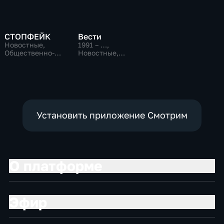
СТОПФЕЙК
Вести
Новостные,
1991 – …
,
Общественно-
Новостные,
политические,
Общественно-
общество
политические,
социально-
экономические
Установить приложение Смотрим
О платформе
Эфир