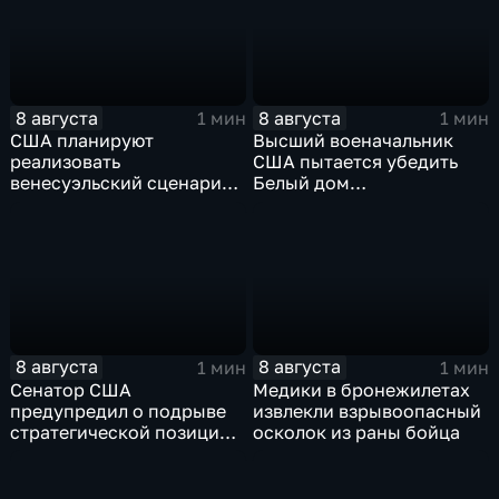
8 августа
8 августа
1 мин
1 мин
США планируют
Высший военачальник
реализовать
США пытается убедить
венесуэльский сценарий
Белый дом
для смены власти на Кубе
незамедлительно
завершить конфликт с
Ираном
8 августа
8 августа
1 мин
1 мин
Сенатор США
Медики в бронежилетах
предупредил о подрыве
извлекли взрывоопасный
стратегической позиции
осколок из раны бойца
из-за новых пошлин
против России