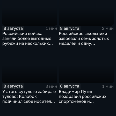
8 августа
8 августа
1 мин
2 мин
Российские войска
Российские школьники
заняли более выгодные
завоевали семь золотых
рубежи на нескольких
медалей и одну
направлениях в зоне СВО
бронзовую на турнире по
ИИ
8 августа
8 августа
3 мин
1 мин
У этого сутулого забираю
Владимир Путин
тулово: Колобок
поздравил российских
подчинил себе носителя в
спортсменов и
новом сказочном
физкультурников с
блокбастере
профессиональным
праздником