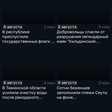
8 августа
8 августа
1 мин
5 мин
В республике
Добровольцы спасли от
приспустили
разрушения легендарный
государственные флаги и
маяк "Кильдинский
зажгли свечи в память о
Северный"
жертвах обстрела
Цхинвала
8 августа
8 августа
4 мин
2 мин
В Тюменской области
Сотни беженцев
усилили очистку воды
заполонили пляжи Сеуты
после рекордного
на фоне
летнего паводка
катастрофического
миграционного кризиса