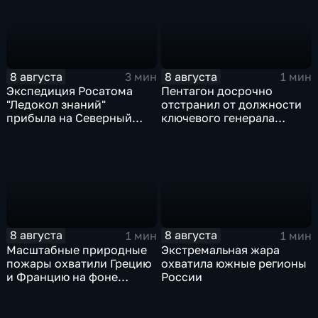
8 августа
8 августа
3 мин
1 мин
Экспедиция Росатома
Пентагон досрочно
"Ледокол знаний"
отстранил от должности
прибыла на Северный
ключевого генерала
полюс
Чарльза Костанцу
8 августа
8 августа
1 мин
1 мин
Масштабные природные
Экстремальная жара
пожары охватили Грецию
охватила южные регионы
и Францию на фоне
России
европейской засухи