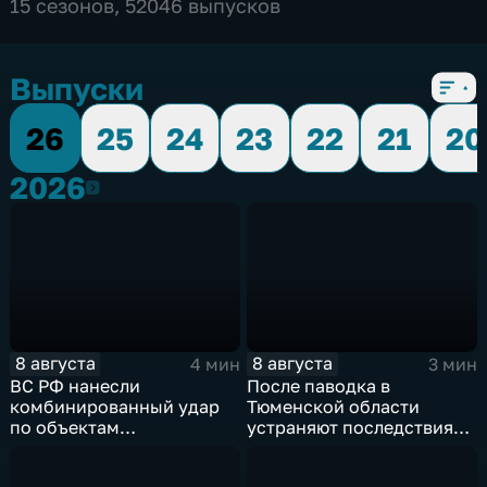
15 сезонов, 52046 выпусков
Выпуски
26
25
24
23
22
21
20
2026
2026
8 августа
8 августа
4 мин
3 мин
ВС РФ нанесли
После паводка в
комбинированный удар
Тюменской области
по объектам
устраняют последствия
логистической,
для водоснабжения
топливной и