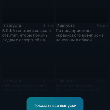
7 августа
7 августа
4 мин
6 мин
В США генетики создали
По предприятиям
стартап, чтобы помочь
украинского военпрома
людям с аллергией на
нанесены в общей
собак
сложности более 10-ти
массированных и
групповых ударов
7 августа
7 августа
6 мин
5 мин
В Москве разоблачена
Российские хакеры
целая сеть незаконных
нашли подтверждение
крипто-обменников
участия НАТО в ударах по
России
Показать все выпуски