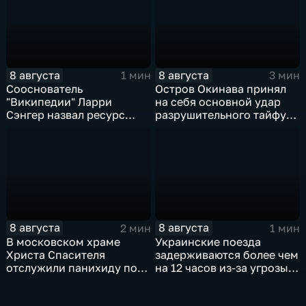
энергетической
инфраструктуры в Киеве
8 августа
8 августа
1 мин
3 мин
Сооснователь
Остров Окинава принял
"Википедии" Ларри
на себя основной удар
Сэнгер назвал ресурс
разрушительного тайфуна
инструментом
"Дельфин"
пропаганды
8 августа
8 августа
2 мин
1 мин
В московском храме
Украинские поезда
Христа Спасителя
задерживаются более чем
отслужили панихиду по
на 12 часов из-за угрозы
погибшим жителям
обстрелов
Южной Осетии