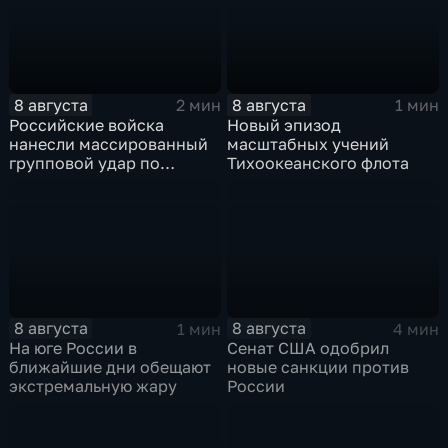
8 августа
8 августа
2 мин
1 мин
Российские войска
Новый эпизод
нанесли массированный
масштабных учений
групповой удар по
Тихоокеанского флота
стратегическим объектам
в глубоком тылу ВСУ
8 августа
8 августа
1 мин
4 мин
На юге России в
Сенат США одобрил
ближайшие дни обещают
новые санкции против
экстремальную жару
России