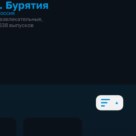
. Бурятия
оссия
азвлекательные
,
2538 выпусков