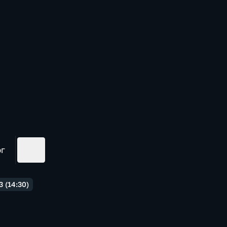
ог
 (14:30)