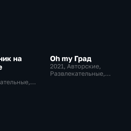
ник на
Oh my Град
е
2021
, Авторские,
Развлекательные,
общество
ательные,
во