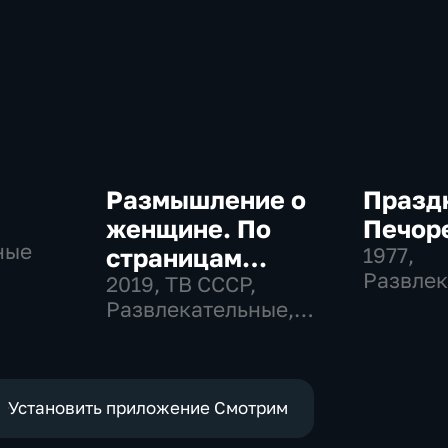
Размышление о
Празд
женщине. По
Печор
ные
страницам
1977
,
Развлек
советского
2019
, ТВ СССР,
Общест
Развлекательные,
телевидения
общество
Установить приложение Смотрим