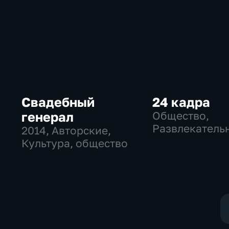
Свадебный
24 кадра
генерал
Общество,
Развлекатель
2014
, Авторские,
Культура, общество