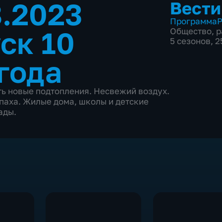
8.2023
Вести
Программа
Р
ск 10
Общество
,
р
5 сезонов, 
года
ь новые подтопления. Несвежий воздух.
паха. Жилые дома, школы и детские
ады.