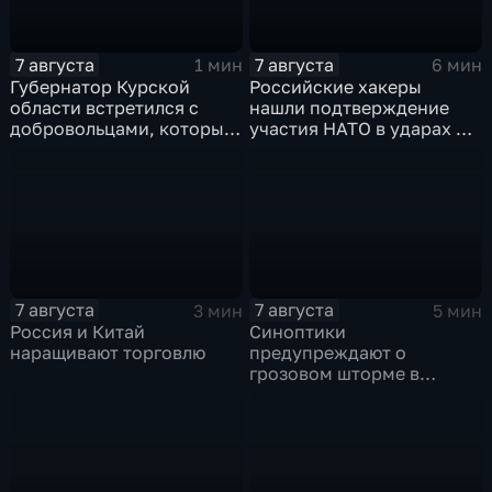
7 августа
7 августа
1 мин
6 мин
Губернатор Курской
Российские хакеры
области встретился с
нашли подтверждение
добровольцами, которые
участия НАТО в ударах по
помогали пострадавшим
России
от вторжения ВСУ
жителям приграничья
7 августа
7 августа
3 мин
5 мин
Россия и Китай
Синоптики
наращивают торговлю
предупреждают о
грозовом шторме в
Центральной России