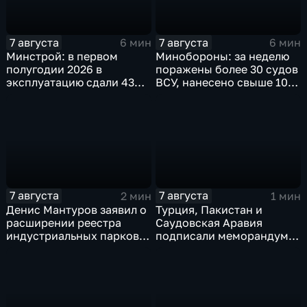
7 августа
7 августа
6 мин
6 мин
Минстрой: в первом
Минобороны: за неделю
полугодии 2026 в
поражены более 30 судов
эксплуатацию сдали 43
ВСУ, нанесено свыше 10
миллиона "квадратов"
ударов по ключевым
объектам
7 августа
7 августа
2 мин
1 мин
Денис Мантуров заявил о
Турция, Пакистан и
расширении реестра
Саудовская Аравия
индустриальных парков в
подписали меморандум о
Ярославской области
коллективной обороне