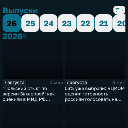
Выпуски
26
25
24
23
22
21
20
2026
2026
7 августа
7 августа
4 мин
8 мин
"Польский стыд" по
56% уже выбрали: ВЦИОМ
версии Захаровой: как
оценил готовность
оценили в МИД РФ
россиян голосовать на
скандальную речь
выборах в Госдуму
Навроцкого