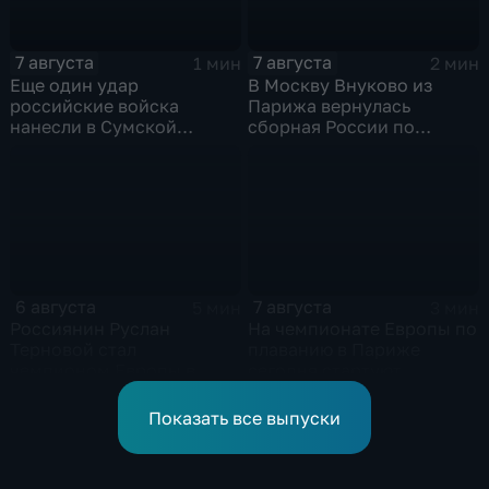
7 августа
7 августа
1 мин
2 мин
Еще один удар
В Москву Внуково из
российские войска
Парижа вернулась
нанесли в Сумской
сборная России по
области
синхронному плаванию
6 августа
7 августа
5 мин
3 мин
Россиянин Руслан
На чемпионате Европы по
Терновой стал
плаванию в Париже
чемпионом Европы в
сегодня стартуют
прыжках в воду с 10-ти
соревнования по хай-
метровой вышки
дайвингу
Показать все выпуски