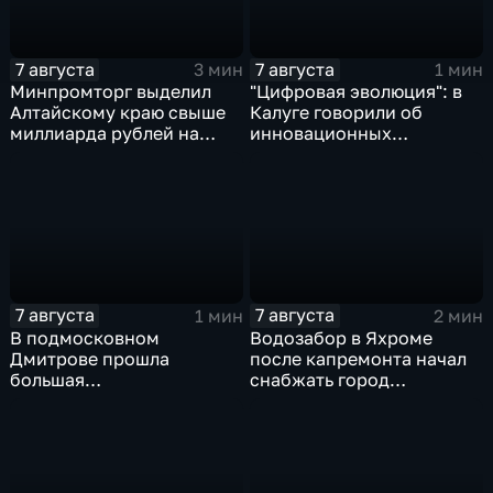
7 августа
7 августа
3 мин
1 мин
Минпромторг выделил
"Цифровая эволюция": в
Алтайскому краю свыше
Калуге говорили об
миллиарда рублей на
инновационных
промразвитие
IT‑проектах
7 августа
7 августа
1 мин
2 мин
В подмосковном
Водозабор в Яхроме
Дмитрове прошла
после капремонта начал
большая
снабжать город
агропромышленная
качественной водой
выставка