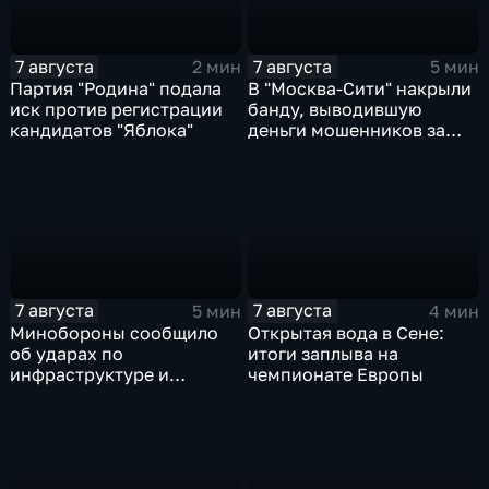
7 августа
7 августа
2 мин
5 мин
Партия "Родина" подала
В "Москва‑Сити" накрыли
иск против регистрации
банду, выводившую
кандидатов "Яблока"
деньги мошенников за
рубеж
7 августа
7 августа
5 мин
4 мин
Минобороны сообщило
Открытая вода в Сене:
об ударах по
итоги заплыва на
инфраструктуре и
чемпионате Европы
военной технике ВСУ