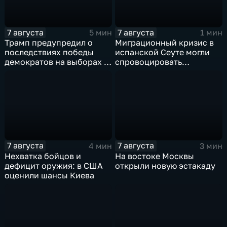
7 августа
7 августа
5 мин
1 мин
Трамп предупредил о
Миграционный кризис в
последствиях победы
испанской Сеуте могли
демократов на выборах в
спровоцировать
Сенат.
спецслужбы Израиля
7 августа
7 августа
4 мин
3 мин
Нехватка бойцов и
На востоке Москвы
дефицит оружия: в США
открыли новую эстакаду
оценили шансы Киева