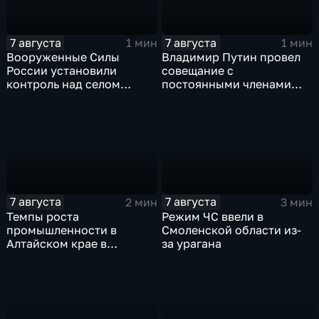
7 августа
7 августа
1 мин
1 мин
Вооруженные Силы
Владимир Путин провел
России установили
совещание с
контроль над селом
постоянными членами
Анискино в Харьковской
Совета безопасности
области
России
7 августа
7 августа
2 мин
3 мин
Темпы роста
Режим ЧС ввели в
промышленности в
Смоленской области из-
Алтайском крае в
за урагана
нынешнем году уже выше
среднего