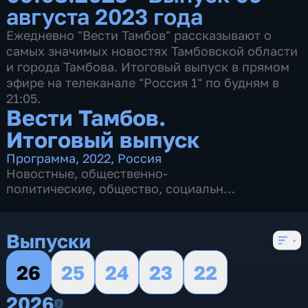
августа 2023 года
Ежедневно "Вести Тамбов" рассказывают о
самых значимых новостях Тамбовской области
и города Тамбова. Итоговый выпуск в прямом
эфире на телеканале "Россия 1" по будням в
21:05.
Вести Тамбов.
Итоговый выпуск
Программа
,
2022
,
Россия
Новостные
,
общественно-
политические
,
общество
,
социально-
экономические
,
5 сезонов, 442 выпуска
Выпуски
26
25
24
23
22
2026
2026