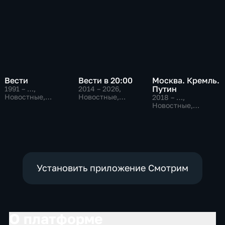
Вести
Вести в 20:00
Москва. Кремль.
Путин
1991 – …
,
2014 – 2026
,
Новостные,
Новостные,
2018 – …
,
Общественно-
Общественно-
Новостные,
политические,
политические
Общественно-
социально-
политические
экономические
Установить приложение Смотрим
О платформе