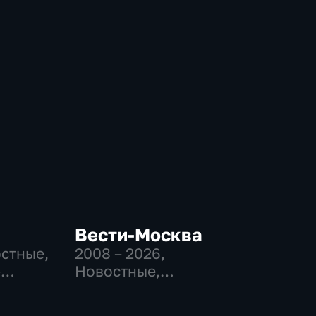
Вести-Москва
остные,
2008 – 2026
,
-
Новостные,
,
Общественно-
политические,