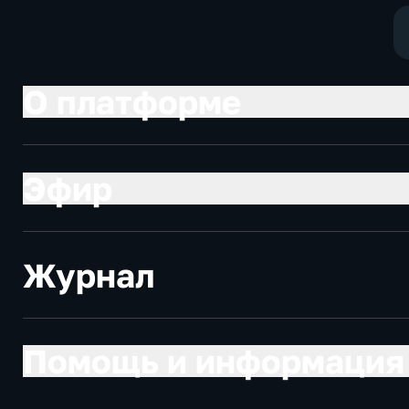
политические
экономически
О платформе
Эфир
Журнал
Помощь и информация