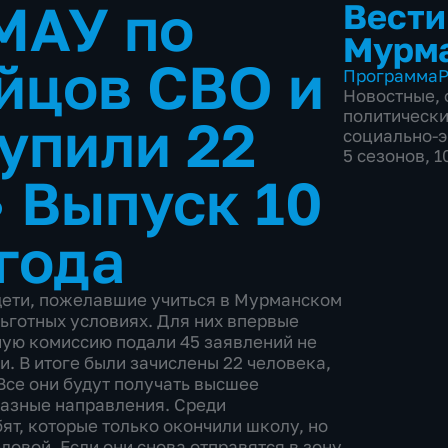
МАУ по
Вести
Мурм
ойцов СВО и
Программа
Р
Новостные
,
политическ
тупили 22
социально-
5 сезонов, 1
•
Выпуск 10
года
дети, пожелавшие учиться в Мурманском
льготных условиях. Для них впервые
ную комиссию подали 45 заявлений не
ии. В итоге были зачислены 22 человека,
 Все они будут получать высшее
разные направления. Среди
ят, которые только окончили школу, но
довой. Если они снова отправятся в зону