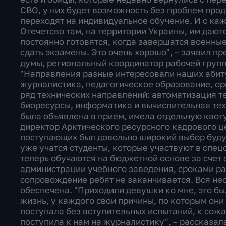
СВО, у них будет возможность без проблем прод
переходят на индивидуальное обучение. И с ка
Отечетсво там, на территории Украины, им дают
постоянно готовятся, когда завершатся военные
сдать экзамены. Это очень хорошо", – заявил 
думы, региональный координатор рабочей груп
"Направления разные интересовали наших абиту
журналистика, педагогическое образование, ор
ряд технических направлений: автоматизация т
биоресурсы, информатика и вычислительная тех
была объявлена в прием, имела отдельную квоту
директор Арктического ресурсного кадрового ц
поступающих был довольно широкий выбор будущ
уже учатся студенты, которые участвуют в спец
теперь обучаются на бюджетной основе за счет 
администрации учебного заведения, сроками р
сопровождение ребят не заканчивается. Вся н
обеспечена. "Приходили девушки ко мне, это бы
жизнь, у каждого свои причины, по которым они
поступала без вступительных испытаний, к сожа
поступила к нам на журналистику", – рассказал