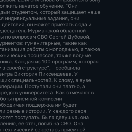
олжить начатое обучение. "Они
ждым студентом, который защищает наше
ся индивидуальные задания, они
 дейтсвия, он может приехать сюда и
председатель Мурманской областной
пы по вопросам СВО Сергей Дубовой.
риентов: гуманитарные, такие как
ганизация работы с молодежью, а также
ехнических процессов, также водные
ника. Каждая из 100 программ, которая
 в своей структуре", – сообщила
ентра Виктория Пиксендеева. У
их специальностей. К слову, в вузе
операции. Поступали они платно, а
средств университета. Как отмечают в
аботы приемной комиссии
еобходимая поддержка им будет
ли разные истории. У каждого своя
 хотят поступать. Была девушка, она
лению, ее отец погиб на СВО. Она
а технический секретарь приемной