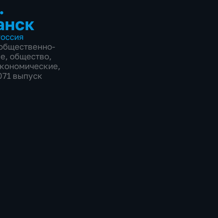
.
анск
оссия
общественно-
ие
,
общество
,
экономические
,
071 выпуск