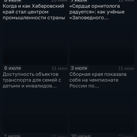
Когда и как Хабаровский
«Сердце орнитолога
край стал центром
радуется»: как учёные
промышленности страны
«Заповедного
Приамурья» наблюдают
за птицами
6 июля
3 июля
11 мин
11 мин
Доступность объектов
Сборная края показала
транспорта для семей с
себя на чемпионате
детьми и инвалидов
России по
проверили в Хабаровске
профмастерству среди
ветеранов СВО
1 июля
30 июня
11 мин
11 мин