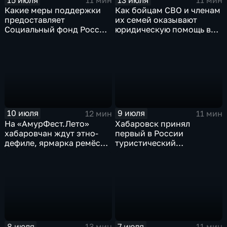
11 мин
11 мин
Какие меры поддержки
Как бойцам СВО и членам
предоставляет
их семей оказывают
Социальный фонд России
юридическую помощь в
жителям Хабаровского
Хабаровском крае
края
10 июля
9 июля
12 мин
11 мин
На «АмурФест.Лето»
Хабаровск принял
хабаровчан ждут этно-
первый в России
дефиле, ярмарка ремёсел
туристический
и большой концерт
образовательный
акселератор
8 июля
7 июля
13 мин
11 мин