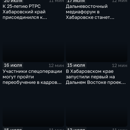
20 июля
17 июля
11 мин
12 мин
К 25-летию РТРС
Дальневосточный
Хабаровский край
медиафорум в
присоединился к
Хабаровске станет
Всероссийской радио-
пространством для роста
экспедиции
и диалога
16 июля
15 июля
12 мин
12 мин
Участники спецоперации
В Хабаровском крае
могут пройти
запустили первый на
переобучение в кадровом
Дальнем Востоке проект
центре «Работа России»
инклюзивных
трудотрядов
15 июля
13 июля