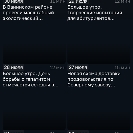
30 июля
29 июля
11 мин
12 мин
В Ванинском районе
Большое утро.
провели масштабный
Творческие испытания
экологический
для абитуриентов
мониторинг акватории
устроили в хабаровском
бухты Мучке
филиале ВГИКа
28 июля
27 июля
12 мин
15 мин
Большое утро. День
Новая схема доставки
борьбы с гепатитом
продовольствия по
отмечается сегодня в
Северному завозу
России и Хабаровском
работает в Охотском
крае
округе