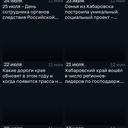
24 июля
23 июля
11 мин
12 мин
25 июля – День
Семья из Хабаровска
сотрудника органов
построила уникальный
следствия Российской
социальный проект –
федерации
«Дом для Кирилла»
22 июля
21 июля
11 мин
12 мин
Какие дороги края
Хабаровский край вошёл
обновят в этом году и
в число регионов-
когда появится трасса на
лидеров по господдержке
Большом Уссурийском
компаний-экспортёров