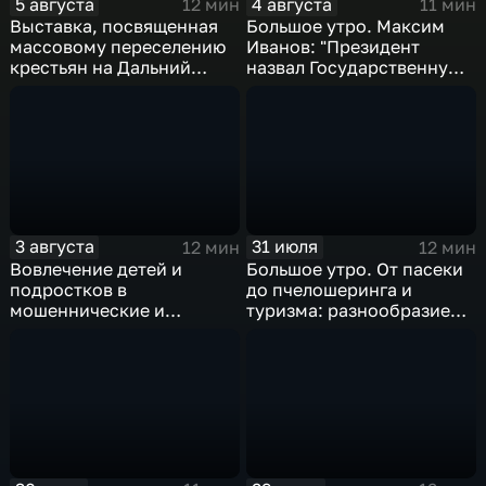
5 августа
4 августа
12 мин
11 мин
Выставка, посвященная
Большое утро. Максим
массовому переселению
Иванов: "Президент
крестьян на Дальний
назвал Государственную
Восток в XIX-XX веках
Думу восьмого созыва
исторической"
3 августа
31 июля
12 мин
12 мин
Вовлечение детей и
Большое утро. От пасеки
подростков в
до пчелошеринга и
мошеннические и
туризма: разнообразие
криминальные схемы
проектов хабаровских
пчеловодов