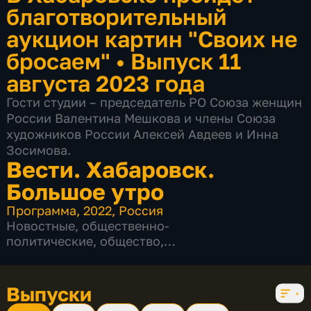
благотворительный
аукцион картин "Своих не
бросаем"
•
Выпуск 11
августа 2023 года
Гости студии – председатель РО Союза женщин
России Валентина Мешкова и члены Союза
художников России Алексей Авдеев и Инна
Зосимова.
Вести. Хабаровск.
Большое утро
Программа
,
2022
,
Россия
Новостные
,
общественно-
политические
,
общество
,
развлекательные
,
5 сезонов, 841 выпуск
Выпуски