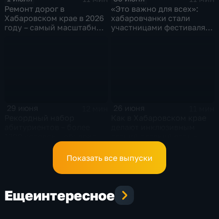
Ремонт дорог в
«Это важно для всех»:
Хабаровском крае в 2026
хабаровчанки стали
году – самый масштабный
участницами фестиваля
за последние 5 лет
«Женское сердце
России»
29 июня
26 июня
12 мин
11 мин
Рекордный набор
Как в Хабаровском крае
абитуриентов – более
делают инклюзивным
1300 человек – объявили в
летний детский отдых
Хабаровском
медколледже
Показать все выпуски
Еще
интересное