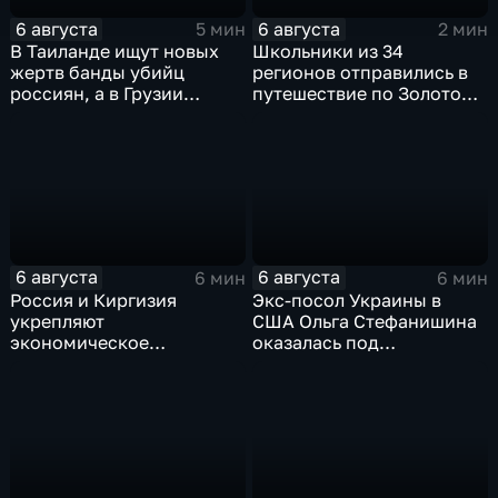
6 августа
6 августа
5 мин
2 мин
В Таиланде ищут новых
Школьники из 34
жертв банды убийц
регионов отправились в
россиян, а в Грузии
путешествие по Золотому
фиксируют провокации
кольцу в рамках проекта
против туристов
"Кольцо Открытия"
6 августа
6 августа
6 мин
6 мин
Россия и Киргизия
Экс-посол Украины в
укрепляют
США Ольга Стефанишина
экономическое
оказалась под
партнерство в рамках
следствием по делу о
Евразийского
коррупции
экономического союза