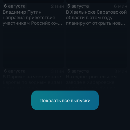
6 августа
6 августа
2 мин
6 мин
Владимир Путин
В Хвалынске Саратовской
направил приветствие
области в этом году
участникам Российско-
планируют открыть новую
киргизского
больницу
экономического форума
и Российско-киргизской
межрегиональной
конференции
6 августа
6 августа
3 мин
3 мин
В Париже на чемпионате
На судостроительном
Европы по водным видам
заводе в Хабаровске
спорта сегодня
приступили к сборке
завершаются
дебаркадеров
выступления по прыжкам
Показать все выпуски
в воду