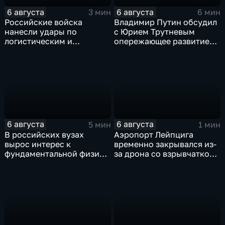
6 августа
6 августа
3 мин
6 мин
Российские войска
Владимир Путин обсудил
нанесли удары по
с Юрием Трутневым
логистическим и
опережающее развитие
энергетическим объектам
Дальнего Востока
ВСУ
6 августа
6 августа
5 мин
1 мин
В российских вузах
Аэропорт Лейпцига
вырос интерес к
временно закрывался из-
фундаментальной физике
за дрона со взрывчаткой
и авиастроению на фоне
рядом с украинским
перехода к новой модели
грузовым самолетом
образования