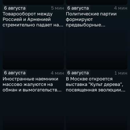
6 августа
6 августа
5 мин
4 мин
Товарооборот между
Политические партии
Россией и Арменией
формируют
стремительно падает на
предвыборные
фоне курса Еревана на
программы на фоне роста
евроинтеграцию
электоральной
активности
6 августа
6 августа
4 мин
1 мин
Иностранные наемники
В Москве откроется
массово жалуются на
выставка "Культ дерева",
обман и вымогательство
посвященная эволюции
со стороны
художественной
командования ВСУ
обработки древесины