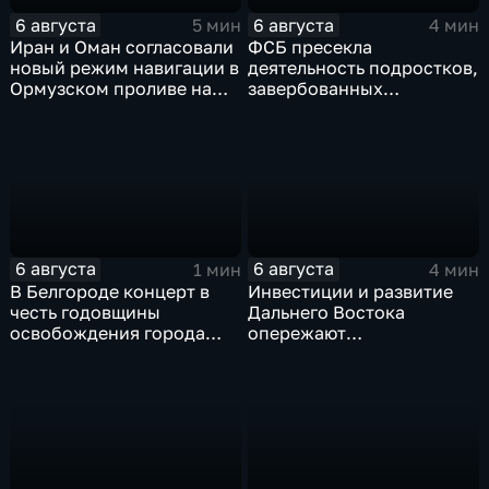
6 августа
6 августа
5 мин
4 мин
Иран и Оман согласовали
ФСБ пресекла
новый режим навигации в
деятельность подростков,
Ормузском проливе на
завербованных
фоне нехватки
украинскими
боеприпасов у США
спецслужбами для
терактов в России
6 августа
6 августа
1 мин
4 мин
В Белгороде концерт в
Инвестиции и развитие
честь годовщины
Дальнего Востока
освобождения города
опережают
продолжился несмотря
среднероссийские
на блэкаут
показатели