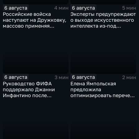
6 августа
6 августа
4 мин
5 мин
Российские войска
Эксперты предупреждают
наступают на Дружковку,
о выходе искусственного
массово применяя
интеллекта из-под
оптоволоконные дроны
контроля разработчиков
6 августа
6 августа
3 мин
2 мин
Руководство ФИФА
Елена Ямпольская
поддержало Джанни
предложила
Инфантино после
оптимизировать перечень
скандала с продажей
олимпиад для
прав на чемпионаты мира
поступления в вузы