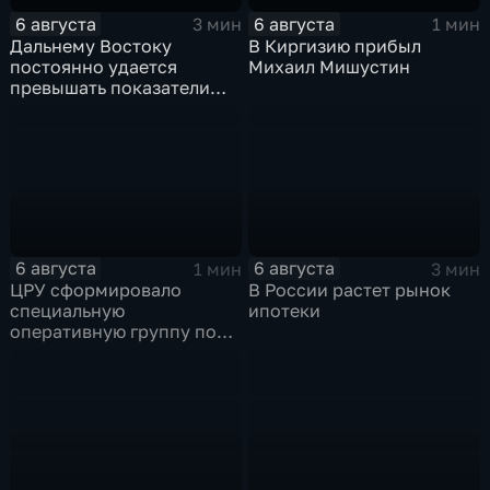
6 августа
6 августа
3 мин
1 мин
Дальнему Востоку
В Киргизию прибыл
постоянно удается
Михаил Мишустин
превышать показатели
привлечения
инвестицийВ
6 августа
6 августа
1 мин
3 мин
ЦРУ сформировало
В России растет рынок
специальную
ипотеки
оперативную группу по
смене власти на Кубе.