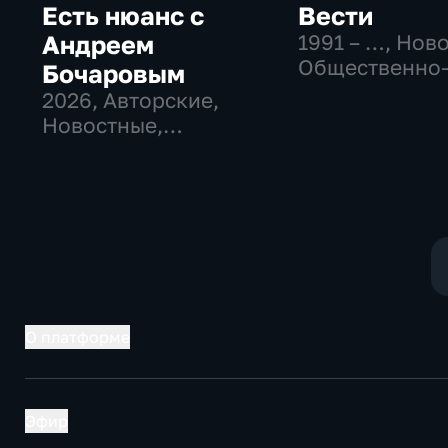
Есть нюанс с
Вести
Андреем
1991 – …
, Нов
Общественно
Бочаровым
политические
2026
, Авторские,
социально-
Новостные,
экономически
общественно-
политические
О платформе
Эфир