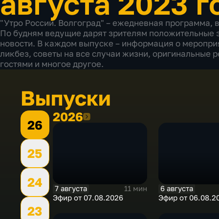
августа 2023 г
"Утро России. Волгоград" – ежедневная программа, в
По будням ведущие дарят зрителям положительные э
новости. В каждом выпуске – информация о мероприя
ликбез, советы на все случаи жизни, оригинальные 
гостями и многое другое.
Выпуски
2026
2026
26
25
24
7 августа
6 августа
11 мин
Эфир от 07.08.2026
Эфир от 06.08.2
23