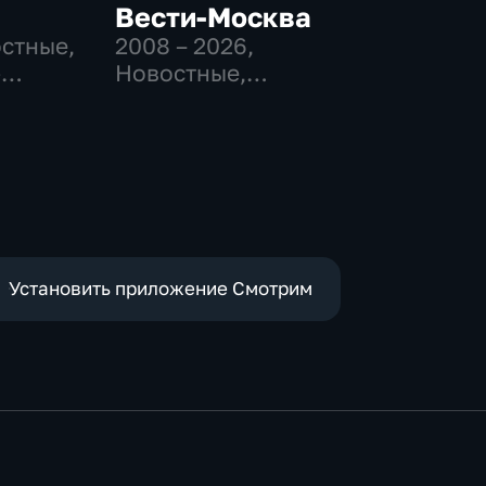
Вести-Москва
остные,
2008 – 2026
,
-
Новостные,
,
Общественно-
политические,
е
социально-
экономические
Установить приложение Смотрим