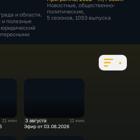
Новостные
,
общественно-
политические
,
рада и области.
5 сезонов, 1053 выпуска
 и полезные
, юридический
интересными
3 августа
11 мин
11 мин
6
Эфир от 03.08.2026