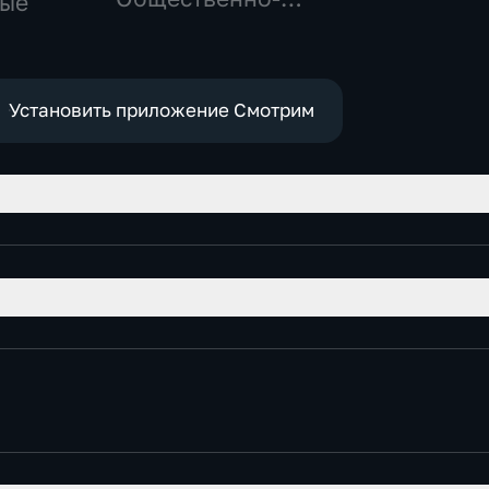
ные
политические,
социально-
экономические
Установить приложение Смотрим