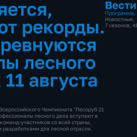
яется,
Вести
Программа
,
ют рекорды.
Новостные
,
7 сезонов, 
оревнуются
лы лесного
 11 августа
 Всероссийского Чемпионата "Лесоруб 21
рофессионалы лесного дела вступают в
 команд-участников со всей страны,
 разработками для лесной отрасли.