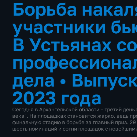
Борьба накал
участники бь
В Устьянах с
профессиона
дела
•
Выпуск
2023 года
Сегодня в Архангельской области – третий день
века". На площадках становится жарко, ведь п
финальную стадию в борьбе за главный приз. 29
шесть номинаций и сотни площадок с новейшими