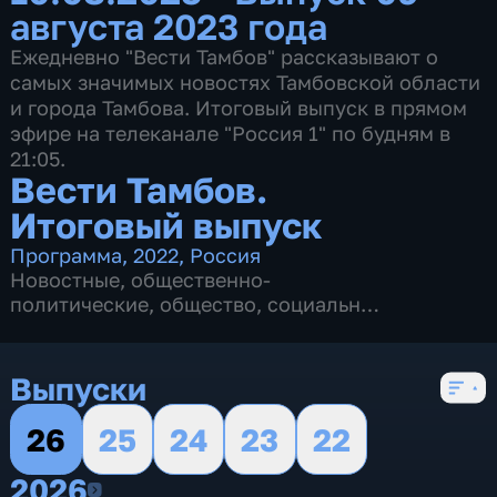
августа 2023 года
Ежедневно "Вести Тамбов" рассказывают о
самых значимых новостях Тамбовской области
и города Тамбова. Итоговый выпуск в прямом
эфире на телеканале "Россия 1" по будням в
21:05.
Вести Тамбов.
Итоговый выпуск
Программа
,
2022
,
Россия
Новостные
,
общественно-
политические
,
общество
,
социально-
экономические
,
5 сезонов, 442 выпуска
Выпуски
26
25
24
23
22
2026
2026