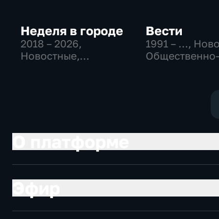
Неделя в городе
Вести
2018 – 2026
,
1991 – …
, Нов
Новостные,
Общественно
Общество,
политические
общественно-
социально-
политические
экономически
О платформе
Эфир