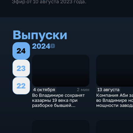
Эфир от 10 августа 2023 года.
Выпуски
2024
2024
24
23
22
4 октября
13 августа
2 мин
Во Владимире сохранят
Компания Аби з
казармы 19 века при
во Владимире н
разборке бывшей
мощности завод
танковой части
"Стародворские