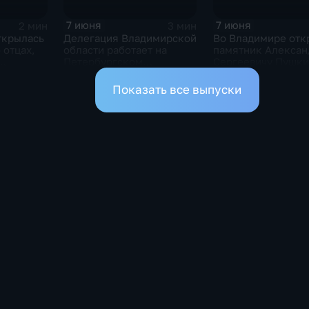
7 июня
7 июня
2 мин
3 мин
ткрылась
Делегация Владимирской
Во Владимире отк
 отцах,
области работает на
памятник Алексан
Петербургском
Сергеевичу Пушки
й
экономическом форуме
Показать все выпуски