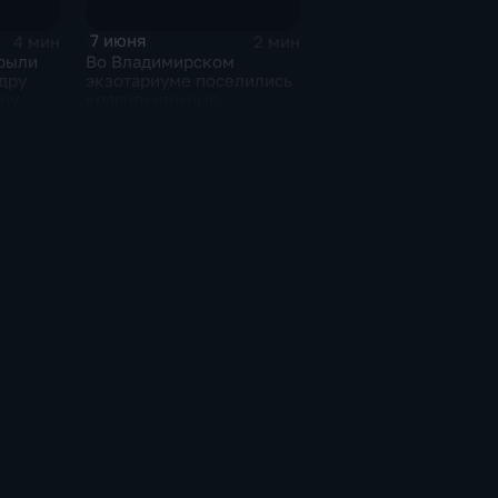
7 июня
4 мин
2 мин
рыли
Во Владимирском
дру
экзотариуме поселились
ну
краснокнижные
шиншиллы