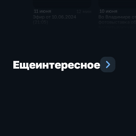
11 июня
10 июня
12 мин
Эфир от 10.06.2024
Во Владимире о
(21:05)
фотовыставка об
воспитывающих
особенных дете
Еще
интересное