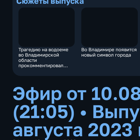
Сюжеты выпуска
Трагедию на водоеме
Во Владимире появится
во Владимирской
новый символ города
области
прокомментировал
Следственный комитет
Эфир от 10.0
(21:05)
•
Выпу
августа 2023 