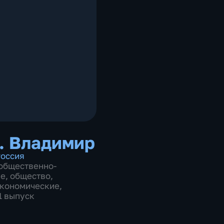
. Владимир
оссия
общественно-
ие
,
общество
,
экономические
,
1 выпуск