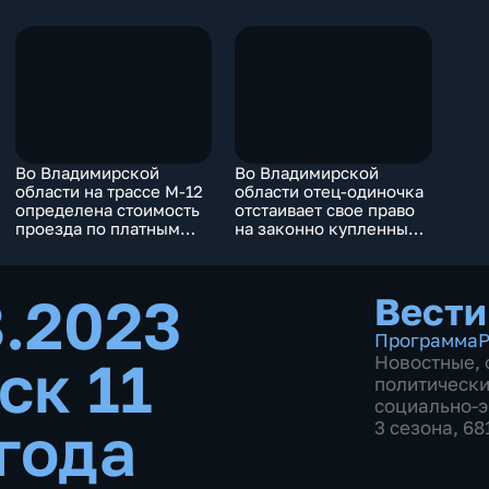
Во Владимирской
Во Владимирской
области на трассе М-12
области отец-одиночка
определена стоимость
отстаивает свое право
проезда по платным
на законно купленный
участкам
участок
8.2023
Вести
Программа
Р
ск 11
Новостные
,
политическ
социально-
года
3 сезона, 68