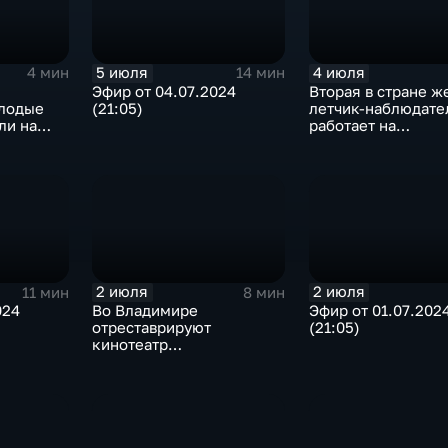
5 июля
4 июля
4 мин
14 мин
Эфир от 04.07.2024
Вторая в стране 
лодые
(21:05)
летчик-наблюдате
ли на
работает на
владимирской ави
2 июля
2 июля
11 мин
8 мин
024
Во Владимире
Эфир от 01.07.202
отреставрируют
(21:05)
кинотеатр
"Художественный"