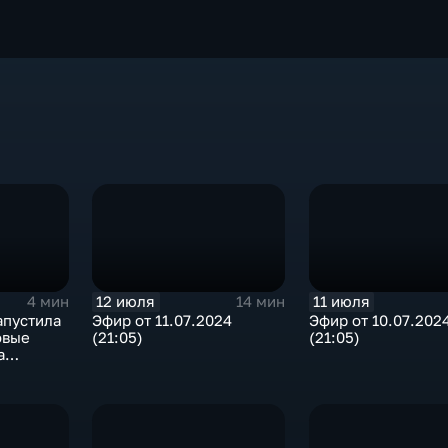
12 июля
11 июля
4 мин
14 мин
апустила
Эфир от 11.07.2024
Эфир от 10.07.202
овые
(21:05)
(21:05)
а
 колбасы"