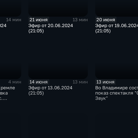
21 июня
20 июня
14 мин
13 мин
024
Эфир от 20.06.2024
Эфир от 19.06.202
(21:05)
(21:05)
14 июня
13 июня
4 мин
13 мин
Кремле
Эфир от 13.06.2024
Во Владимире сос
авка
(21:05)
показ спектакля "
с.
Звук"
мля"