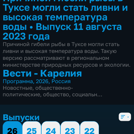
Туксе могли стать ливни и
высокая температура
воды
•
Выпуск 11 августа
2023 года
Причиной гибели рыбы в Туксе могли стать
ливни и высокая температура воды. Такую
версию рассматривают в региональном
министерстве природных ресурсов и экологии.
Вести - Карелия
Программа
,
2026
,
Россия
Новостные
,
общественно-
политические
,
общество
,
социально-
экономические
,
5 сезонов, 2052 выпуска
Выпуски
26
25
24
23
22