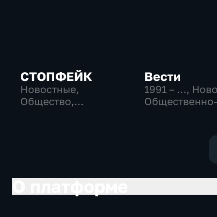
СТОПФЕЙК
Вести
Новостные,
1991 – …
, Нов
Общество,
Общественно
общественно-
политические
политические
социально-
экономически
О платформе