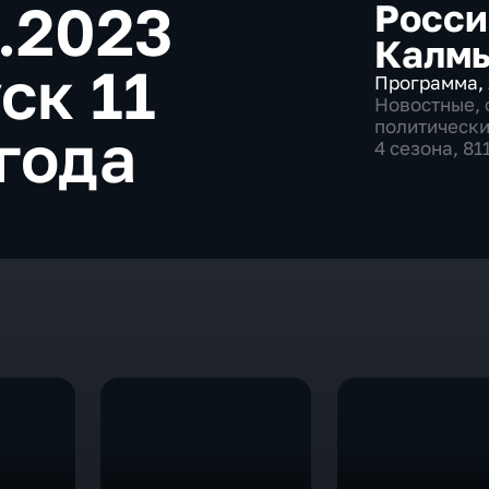
8.2023
Росси
Калм
ск 11
Программа
,
Новостные
,
политическ
года
4 сезона, 81