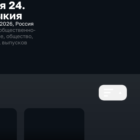
я 24.
ыкия
2026
,
Россия
общественно-
ие
,
общество
,
1 выпусков