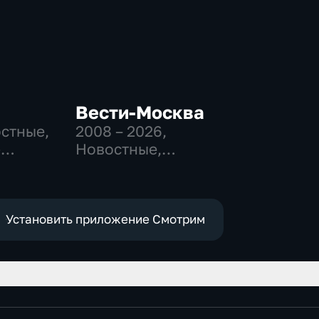
Вести-Москва
остные,
2008 – 2026
,
-
Новостные,
,
Общественно-
политические,
е
социально-
экономические
Установить приложение Смотрим