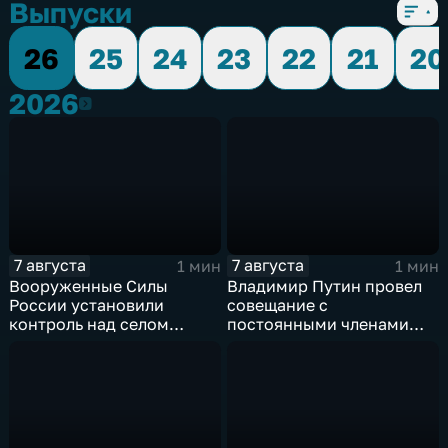
Выпуски
26
25
24
23
22
21
20
2026
2026
7 августа
7 августа
1 мин
1 мин
Вооруженные Силы
Владимир Путин провел
России установили
совещание с
контроль над селом
постоянными членами
Анискино в Харьковской
Совета безопасности
области
России