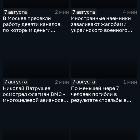
7 августа
7 августа
2 мин
4 мин
В Москве пресекли
Иностранные наемники
работу девяти каналов,
заваливают жалобами
по которым деньги
украинского военного
выводились за рубеж
омбудсмена
через криптовалюту
7 августа
7 августа
2 мин
1 мин
Николай Патрушев
По меньшей мере 7
осмотрел флагман ВМС -
человек погибли в
многоцелевой авианосец
результате стрельбы в
"Атлантико" в Рио-де-
одной из школ Таиланда
Жанейро