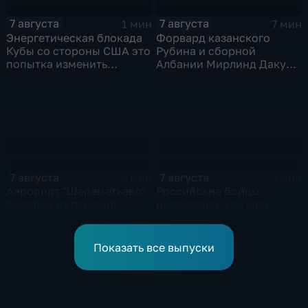
7 августа
7 августа
1 мин
7 мин
Энергетическая блокада
Форвард казанского
Кубы со стороны США это
Рубина и сборной
попытка изменить
Албании Мирлинд Даку
Конституцию островного
переше в Спартак за 11
государства
миллионов евро
7 августа
7 августа
4 мин
3 мин
Аэропорт "Шереметьево"
Российские бойцы
выведен из перечня
рассказали, как шло
стратегических
освобождение поселка
предприятий
Красноярское на
Добропольском
Показать все выпуски
направлении
спецоперации