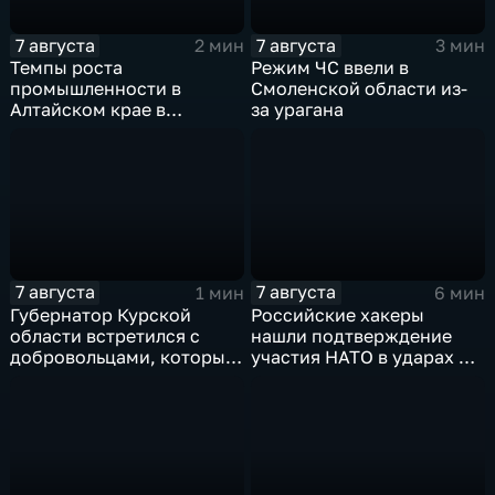
7 августа
7 августа
2 мин
3 мин
Темпы роста
Режим ЧС ввели в
промышленности в
Смоленской области из-
Алтайском крае в
за урагана
нынешнем году уже выше
среднего
7 августа
7 августа
1 мин
6 мин
Губернатор Курской
Российские хакеры
области встретился с
нашли подтверждение
добровольцами, которые
участия НАТО в ударах по
помогали пострадавшим
России
от вторжения ВСУ
жителям приграничья