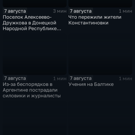
7 августа
7 августа
3 мин
1 мин
Поселок Алексеево-
Что пережили жители
Дружкова в Донецкой
Константиновки
Народной Республике
под полным огневым
контролем российских
войск
7 августа
7 августа
1 мин
1 мин
Из-за беспорядков в
Учения на Балтике
Аргентине пострадали
силовики и журналисты