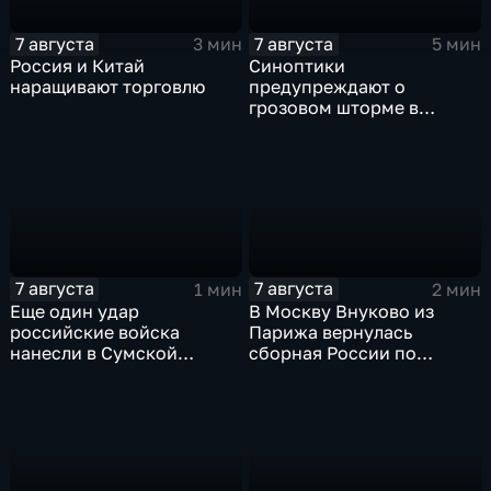
7 августа
7 августа
3 мин
5 мин
Россия и Китай
Синоптики
наращивают торговлю
предупреждают о
грозовом шторме в
Центральной России
7 августа
7 августа
1 мин
2 мин
Еще один удар
В Москву Внуково из
российские войска
Парижа вернулась
нанесли в Сумской
сборная России по
области
синхронному плаванию