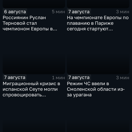
6 августа
7 августа
5 мин
3 мин
Россиянин Руслан
На чемпионате Европы по
Терновой стал
плаванию в Париже
чемпионом Европы в
сегодня стартуют
прыжках в воду с 10-ти
соревнования по хай-
метровой вышки
дайвингу
7 августа
7 августа
1 мин
3 мин
Миграционный кризис в
Режим ЧС ввели в
испанской Сеуте могли
Смоленской области из-
спровоцировать
за урагана
спецслужбы Израиля