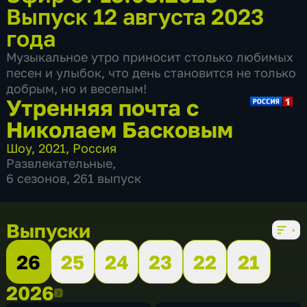
Выпуск 12 августа 2023
года
Музыкальное утро приносит столько любимых
песен и улыбок, что день становится не только
добрым, но и веселым!
Утренняя почта с
Николаем Басковым
Шоу
,
2021
,
Россия
Развлекательные
,
6 сезонов, 261 выпуск
Выпуски
26
25
24
23
22
21
2026
2026