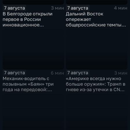
7 августа
7 августа
3 мин
4 мин
В Белгороде открыли
Дальний Восток
первое в России
опережает
инновационное
общероссийские темпы
модульное приемное
по привлечению
отделение детской
инвестиций, доложил
больницы
Юрий Трутнев Владимиру
Путину
7 августа
7 августа
6 мин
3 мин
Механик-водитель с
«Америке всегда нужно
позывным «Баян» три
больше оружия»: Трамп в
года на передовой:
гневе из-за утечки в CNN
история мужества
о дефиците снарядов в
российского
США
добровольца