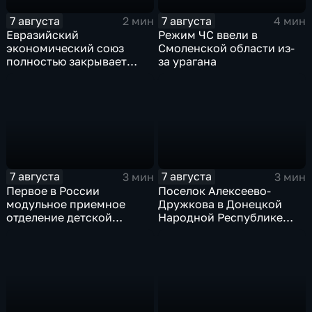
7 августа
7 августа
2 мин
4 мин
Евразийский
Режим ЧС ввели в
экономический союз
Смоленской области из-
полностью закрывает
за урагана
свои потребности
7 августа
7 августа
3 мин
3 мин
Первое в России
Поселок Алексеево-
модульное приемное
Дружкова в Донецкой
отделение детской
Народной Республике
больницы открыли в
под полным огневым
Белгороде
контролем российских
войск