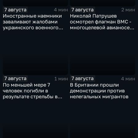
7 августа
7 августа
4 мин
2 мин
Иностранные наемники
Николай Патрушев
заваливают жалобами
осмотрел флагман ВМС -
украинского военного
многоцелевой авианосец
омбудсмена
"Атлантико" в Рио-де-
Жанейро
7 августа
7 августа
1 мин
4 мин
По меньшей мере 7
В Британии прошли
человек погибли в
демонстрации против
результате стрельбы в
нелегальных мигрантов
одной из школ Таиланда