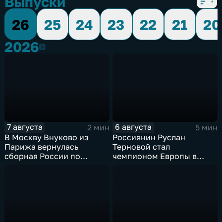
Выпуски
26
25
24
23
22
21
20
2026
2026
7 августа
6 августа
2 мин
5 мин
В Москву Внуково из
Россиянин Руслан
Парижа вернулась
Терновой стал
сборная России по
чемпионом Европы в
синхронному плаванию
прыжках в воду с 10-ти
метровой вышки