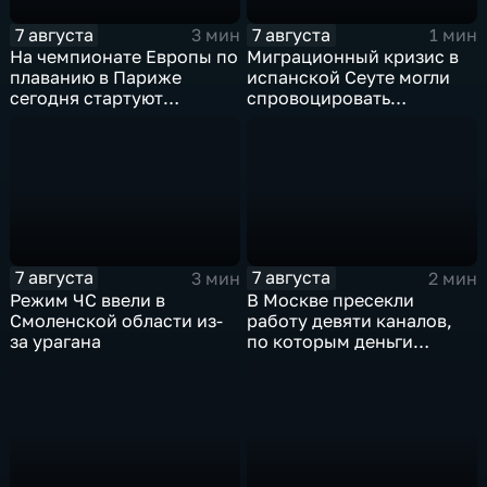
7 августа
7 августа
3 мин
1 мин
На чемпионате Европы по
Миграционный кризис в
плаванию в Париже
испанской Сеуте могли
сегодня стартуют
спровоцировать
соревнования по хай-
спецслужбы Израиля
дайвингу
7 августа
7 августа
3 мин
2 мин
Режим ЧС ввели в
В Москве пресекли
Смоленской области из-
работу девяти каналов,
за урагана
по которым деньги
выводились за рубеж
через криптовалюту