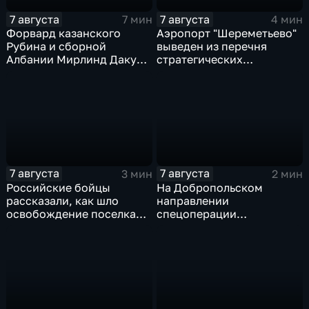
7 августа
7 августа
7 мин
4 мин
Форвард казанского
Аэропорт "Шереметьево"
Рубина и сборной
выведен из перечня
Албании Мирлинд Даку
стратегических
переше в Спартак за 11
предприятий
миллионов евро
7 августа
7 августа
3 мин
2 мин
Российские бойцы
На Добропольском
рассказали, как шло
направлении
освобождение поселка
спецоперации
Красноярское на
российские бойцы
Добропольском
отразили более 70
направлении
контратак ВСУ
спецоперации