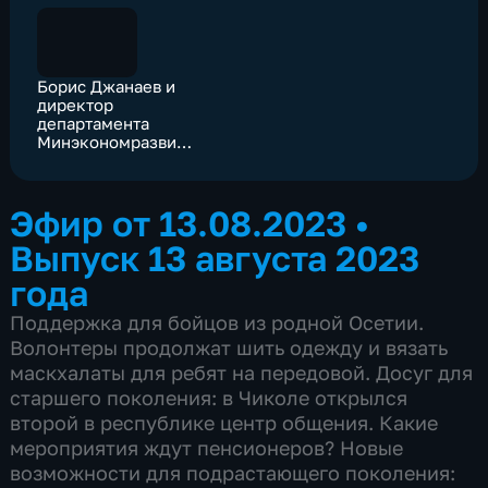
Борис Джанаев и
директор
департамента
Минэкономразвития
РФ Игорь
Храновский
обсудили
Эфир от 13.08.2023
•
промышленный и
инвестиционный
Выпуск 13 августа 2023
потенциал РСО-А
года
Поддержка для бойцов из родной Осетии.
Волонтеры продолжат шить одежду и вязать
маскхалаты для ребят на передовой. Досуг для
старшего поколения: в Чиколе открылся
второй в республике центр общения. Какие
мероприятия ждут пенсионеров? Новые
возможности для подрастающего поколения: