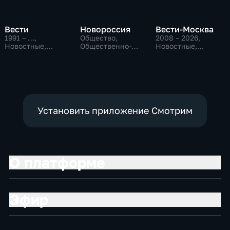
Вести
Новороссия
Вести-Москва
1991 – …
,
Общество,
2008 – 2026
,
Новостные,
Общественно-
Новостные,
Общественно-
политические
Общественно-
политические,
политические,
социально-
социально-
экономические
экономические
Установить приложение Смотрим
О платформе
Эфир