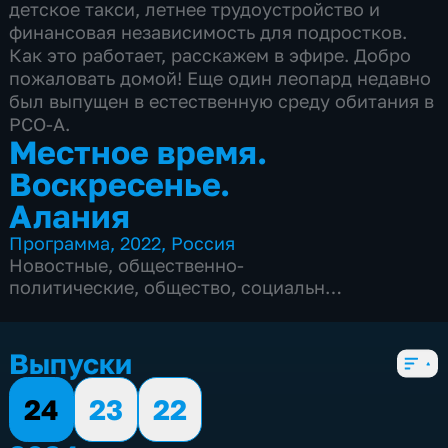
детское такси, летнее трудоустройство и
финансовая независимость для подростков.
Как это работает, расскажем в эфире. Добро
пожаловать домой! Еще один леопард недавно
был выпущен в естественную среду обитания в
РСО-А.
Местное время.
Воскресенье.
Алания
Программа
,
2022
,
Россия
Новостные
,
общественно-
политические
,
общество
,
социально-
экономические
,
3 сезона, 136 выпусков
Выпуски
24
23
22