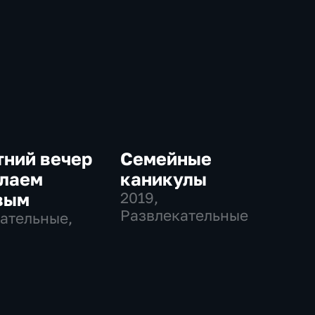
тний вечер
Семейные
олаем
каникулы
вым
2019
,
Развлекательные
ательные,