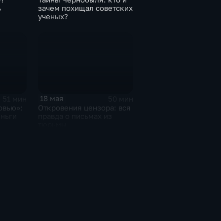
ь
зачем похищал советских
ученых?
18 мая
51 мин
50 мин
овью»:
Откровения цензора: вся
еньги
правда о письмах из
тюрьмы