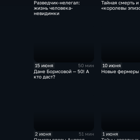
Разведчик-нелегал:
Тайная смерть и
жизнь человека-
«королевы эпиз
невидимки
15 июня
10 июня
50 мин
Дане Борисовой — 50! А
Новые фермеры
кто даст?
2 июня
1 июня
51 мин
Памяти вдовы Андрея
Тайны звездных 