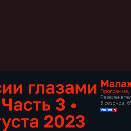
ии глазами
Мала
Программа
,
 Часть 3
•
Развлекате
5 сезонов, 
густа 2023