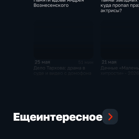
Вознесенского
куда пропал пра
актрисы?
25 мая
21 мая
51 мин
Дело Тархова: драма в
Дачные «Мален
суде и видео с домофона
хитрости» - 2026
Еще
интересное