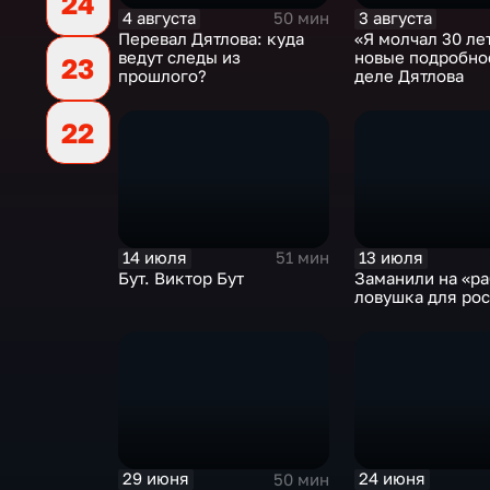
24
4 августа
3 августа
50 мин
Перевал Дятлова: куда
«Я молчал 30 лет
ведут следы из
новые подробно
23
прошлого?
деле Дятлова
22
14 июля
13 июля
51 мин
Бут. Виктор Бут
Заманили на «ра
ловушка для ро
29 июня
24 июня
50 мин