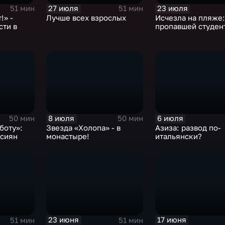
27 июля
23 июля
51 мин
51 мин
!» -
Лучше всех взрослых
Исчезла на пляже:
сти в
пропавшей студен
8 июля
6 июля
50 мин
50 мин
боту»:
Звезда «Холопа» - в
Азиза: развод по-
ссиян
монастыре!
итальянски?
23 июня
17 июня
51 мин
51 мин