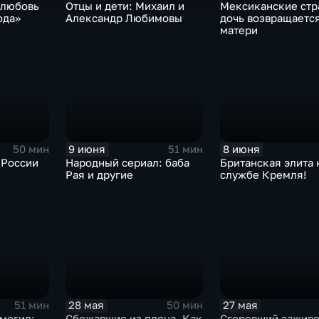
 любовь
Отцы и дети: Михаил и
Мексиканские стр
ода»
Александр Любимовы
дочь возвращается
матери
9 июня
8 июня
50 мин
51 мин
 России
Народный сериал: баба
Британская элита 
Рая и другие
службе Кремля!
28 мая
27 мая
51 мин
50 мин
могил:
Сбежавшие из плена. Как
Сгоревший заживо