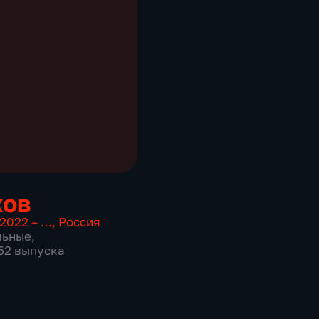
хов
2022 – …
,
Россия
льные
,
652 выпуска