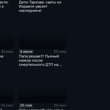
асти:
Дело Тархова: сваты из
 к
Израиля увозят
наследника!
4 июня
51 мин
50 мин
на
Папа решает? Пьяный
мажор после
смертельного ДТП на
свободе!
26 мая
51 мин
50 мин
?
Тайны Чернобыля: кто и