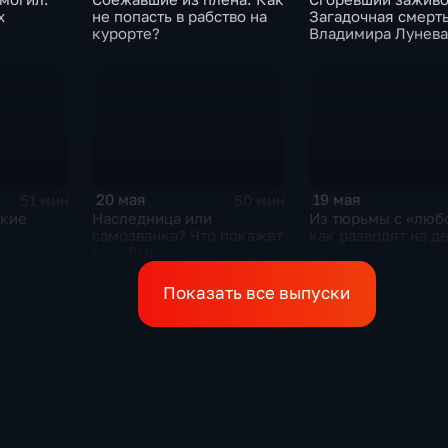
х
не попасть в рабство на
Загадочная смерт
курорте?
Владимира Лунева
20 мая
19 мая
51 мин
50 мин
ькие
Наследница или
Из тюрьмы с «люб
самозванка? Что покажет
как разводят на д
тест ДНК
Показать все выпуски