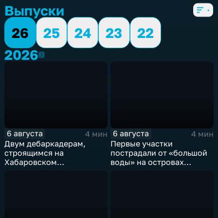
Выпуски
26
25
24
23
22
2026
2026
6 августа
6 августа
4 мин
4 мин
Двум дебаркадерам,
Первые участки
строящимся на
пострадали от «большой
Хабаровском
воды» на островах
судостроительном,
Большой Уссурийский,
присвоили имена героев-
Дачный и Кабельный
земляков