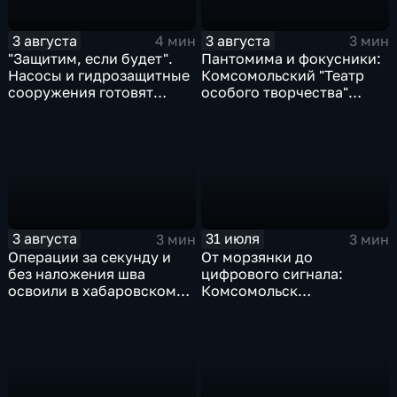
3 августа
3 августа
4 мин
3 мин
"Защитим, если будет".
Пантомима и фокусники:
Насосы и гидрозащитные
Комсомольский "Театр
сооружения готовят
особого творчества"
власти на случай паводка
получил гран-при за "Сон
кота Лео"
3 августа
31 июля
3 мин
3 мин
Операции за секунду и
От морзянки до
без наложения шва
цифрового сигнала:
освоили в хабаровском
Комсомольск
филиале МНТК
присоединился к
"Микрохирургии глаза"
юбилейной
радиоэкспедиции РТРС