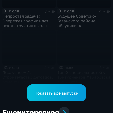
31 июля
31 июля
3 мин
4 мин
Непростая задача:
Будущее Советско-
Опережая график идет
Гаванского района
реконструкция школы
обсудили на
микрорайона "Парус" в
стратегической сессии
Комсомольске
краевые и
муниципальные власти
31 июля
30 июля
4 мин
3 мин
"Все успеем!":
Топ-3 специальностей у
Строительство детсадов,
абитуриентов Хабаровска
ремонт школ и
в 2026 году – IT,
реконструкцию дорог
строительство и
проверил мэр Хабаровска
нефтегазовое дело
Показать все выпуски
Еще
интересное