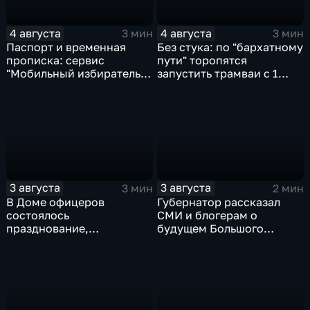
4 августа
4 августа
3 мин
3 мин
Паспорт и временная
Без стука: по "бархатному
прописка: сервис
пути" торопятся
"Мобильный избиратель"
запустить трамваи с 1
запустили в МФЦ
сентября от
Хабаровского края
Волочаевской до
Гамарника
3 августа
3 августа
3 мин
2 мин
В Доме офицеров
Губернатор рассказал
состоялось
СМИ и блогерам о
празднование,
будущем Большого
приуроченное к 108-ой
Уссурийского острова и
годовщине со дня
аэропорта Хурба
образования ВВО