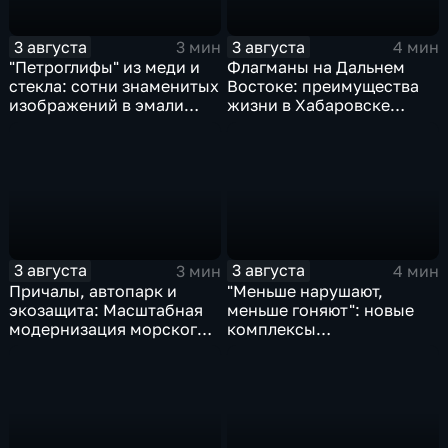
3 августа
3 августа
3 мин
4 мин
"Петроглифы" из меди и
Флагманы на Дальнем
стекла: сотни знаменитых
Востоке: преимущества
изображений в эмали
жизни в Хабаровске
готовятся к выставке в
оценили федеральные
Хабаровске
СМИ и блогеры
3 августа
3 августа
3 мин
4 мин
Причалы, автопарк и
"Меньше нарушают,
экозащита: Масштабная
меньше гоняют": новые
модернизация морского
комплексы
терминала идет в
видеофиксации помогают
Советской Гавани
обнаружить нарушителей
ПДД