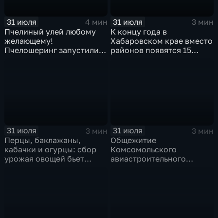
31 июля
31 июля
4 мин
3 мин
Пчелиный улей любому
К концу года в
желающему!
Хабаровском крае вместо
Пчелошеринг запустили в
районов появятся 15
Хабаровске
полноценно работающих
округов
31 июля
31 июля
3 мин
3 мин
Перцы, баклажаны,
Общежитие
кабачки и огурцы: сбор
Комсомольского
урожая овощей бьет
авиастроительного
рекорды в Хабаровском
колледжа обновляют в
крае
рамках нацпроекта
"Молодежь и дети"