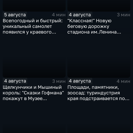
5 августа
4 августа
4 мин
3 мин
Всепогодный и быстрый:
"Классная!" Новую
уникальный самолет
беговую дорожку
появился у краевого
стадиона им.Ленина
центра медицины
оценили любители бега и
катастроф
северной ходьбы
4 августа
4 августа
3 мин
4 мин
Щелкунчики и Мышиный
Площади, памятники,
король: "Сказки Гофмана"
зоосад: туриндустрия
покажут в Музее
края подстраивается под
изобразительных
запросы гостей из
искусств Комсомольска
Гонконга