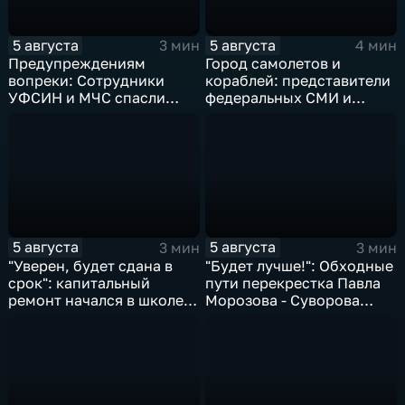
5 августа
5 августа
3 мин
4 мин
Предупреждениям
Город самолетов и
вопреки: Сотрудники
кораблей: представители
УФСИН и МЧС спасли
федеральных СМИ и
нескольких утопающих на
блогеры посетили
острове Заячий
Комсомольск
5 августа
5 августа
3 мин
3 мин
"Уверен, будет сдана в
"Будет лучше!": Обходные
срок": капитальный
пути перекрестка Павла
ремонт начался в школе
Морозова - Суворова
№10
ищут автомобили и
автобусы