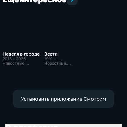
Неделя в городе
Вести
2018 – 2026
,
1991 – …
,
Новостные,
Новостные,
Общественно-
Общественно-
политические,
политические,
общество
социально-
экономические
Установить приложение Смотрим