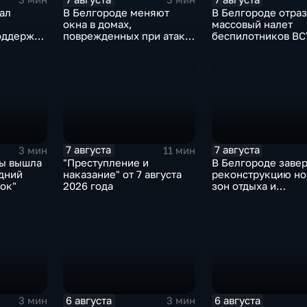
ал
В Белгороде меняют
В Белгороде отра
окна в домах,
массовый налет
оддержки
поврежденных при атаке
беспилотников ВС
еранов
ВСУ в ночь на 27 июля
7 августа
7 августа
3 мин
11 мин
ны вышла
"Преступление и
В Белгороде заве
дний
наказание" от 7 августа
реконструкцию но
ок"
2026 года
зон отдыха и
общественных
пространств
6 августа
6 августа
3 мин
3 мин