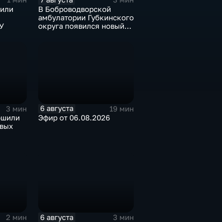
зили
В Боброводворской
амбулатории Губкинского
У
округа появился новый
специалист по программе
"Земский доктор"
6 августа
3 мин
19 мин
ршили
Эфир от 06.08.2026
вых
6 августа
2 мин
3 мин