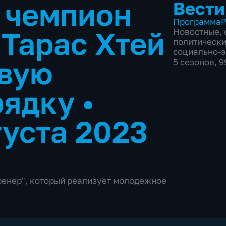
 чемпион
Вести
Программа
Р
 Тарас Хтей
Новостные
,
политическ
социально-
овую
5 сезонов, 
рядку
•
густа 2023
Тренер", который реализует молодежное