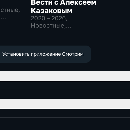
Вести с Алексеем
остные,
Казаковым
-
2020 – 2026
,
,
Новостные,
Общественно-
е
политические
Установить приложение Смотрим