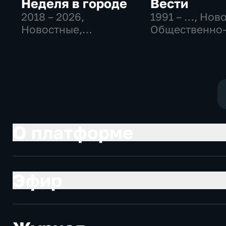
Неделя в городе
Вести
2018 – 2026
,
1991 – …
, Нов
Новостные,
Общественно
Общество,
политические
общественно-
социально-
политические
экономически
О платформе
Эфир