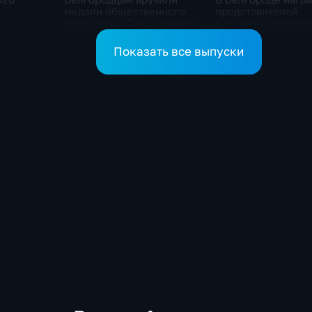
медали общественного
представителей
признания "Отец солдата"
различных профес
Показать все выпуски