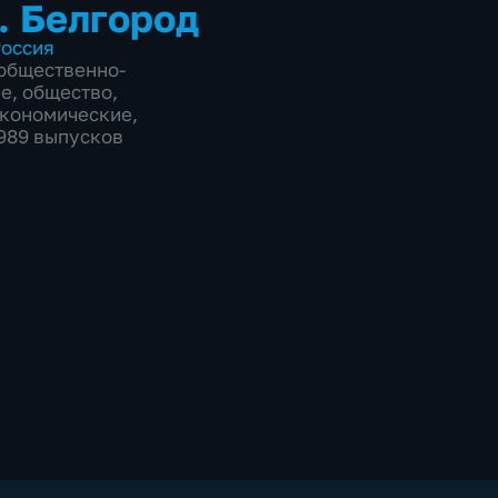
. Белгород
оссия
общественно-
ие
,
общество
,
экономические
,
9989 выпусков