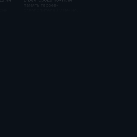
память героев-
сий
освободителей у Вечного
огня