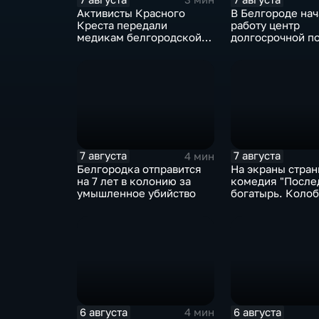
Активисты Красного
В Белгороде нач
Креста передали
работу центр
медикам белгородской
долгосрочной п
СМП защитные
и адаптации вет
комплекты
СВО и их семей
7 августа
7 августа
4 мин
Белгородка отправится
На экраны стра
на 7 лет в колонию за
комедия "После
умышленное убийство
богатырь. Колоб
6 августа
6 августа
4 мин