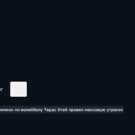
ог
емпион по волейболу Тарас Хтей провел массовую утреннюю за