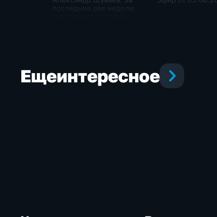
последние две недели
участились обстрелы
Белгородской области
Еще
интересное