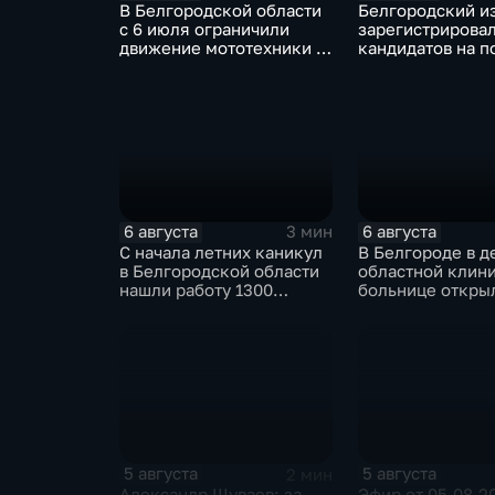
В Белгородской области
Белгородский и
с 6 июля ограничили
зарегистрировал
движение мототехники в
кандидатов на п
ночное время
губернатора
6 августа
6 августа
3 мин
С начала летних каникул
В Белгороде в д
в Белгородской области
областной клин
нашли работу 1300
больнице откры
подростков
новое модульно
приемное отдел
5 августа
5 августа
2 мин
Александр Шуваев: за
Эфир от 05.08.2