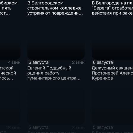
збирком
В Белгородском
В Белгороде на п
 пять
строительном колледже
"Берега" отработа
ост
устраняют повреждения
действия при раке
после атаки ВСУ
опасности
6 августа
6 августа
4 мин
2 мин
етской
Евгений Поддубный
Дежурный священ
ической
оценил работу
Протоиерей Алек
лось
гуманитарного центра
Куренков
е
в Грайворонском округе
ение
5 августа
5 августа
18 мин
3 мин
026
Белгородцам вручили
В Белгороде нагр