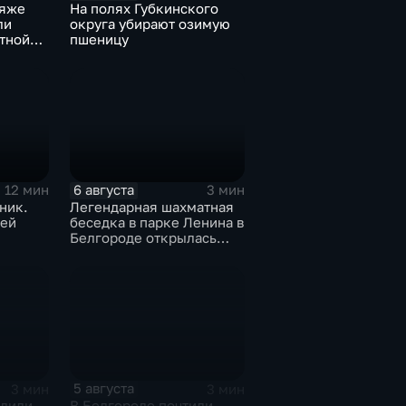
ляже
На полях Губкинского
ли
округа убирают озимую
тной
пшеницу
6 августа
12 мин
3 мин
ник.
Легендарная шахматная
сей
беседка в парке Ленина в
Белгороде открылась
после большой
реконструкции
5 августа
3 мин
3 мин
адили
В Белгороде почтили