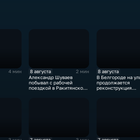
8 августа
8 августа
4 мин
2 мин
Александр Шуваев
В Белгороде на у
побывал с рабочей
продолжается
поездкой в Ракитянском
реконструкция
округе
изношенного участ
7 августа
7 августа
3 мин
3 мин