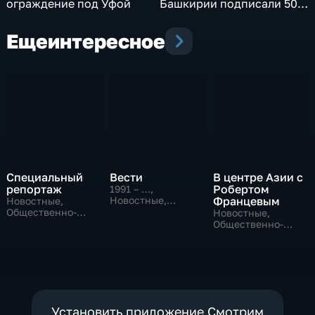
ограждение под Уфой
Башкирии подписали 50
соглашений на сумму
более 100 млрд рублей
Еще
интересное
Специальный
Вести
В центре Азии с
репортаж
Робертом
1991 – …
,
Новостные,
Францевым
Новостные,
Общественно-
Общественно-
Новостные,
политические,
политические,
Общественно-
социально-
социально-
политические
экономические
экономические
Установить приложение Смотрим