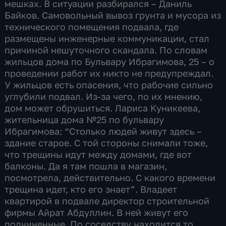
мешках. В ситуации разбирался – Даниль
Байков. Самовольный вывоз грунта и мусора из
технического помещения подвала, где
размещены инженерные коммуникации, стал
причиной нешуточного скандала. По словам
жильцов дома по Бульвару Ибрагимова, 25 – о
проведении работ их никто не предупреждал.
У жильцов есть опасения, что рабочие сильно
углубили подвал. Из-за чего, по их мнению,
дом может обрушиться. Лариса Куникеева,
жительница дома №25 по бульвару
Ибрагимова: “Столько людей живут здесь –
здание старое. С той стороны снимали тоже,
что трещины идут между домами, где вот
балконы. Да я там пошла в магазин,
посмотрела, действительно. С какого времени
трещина идет, кто его знает”. Владеет
квартирой в подвале директор строительной
фирмы Айрат Абдуллин. В ней живут его
подчиненные. По соседству находится то