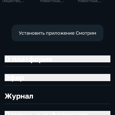
Общество,
Новостные,
Новостные,
общественно-
Общество,
Общественно-
политические
общественно-
политические,
политические
социально-
экономические
Установить приложение Смотрим
О платформе
Эфир
Журнал
Помощь и информация