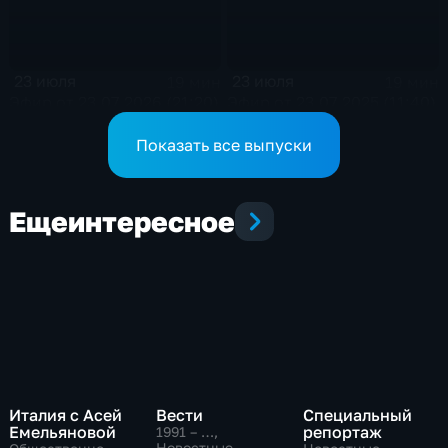
23 июля
23 июля
19 мин
19 мин
Эфир от 23.07.2026 (21:20)
Эфир от 23.07.2025 (11:40)
Показать все выпуски
Еще
интересное
Италия с Асей
Вести
Специальный
Емельяновой
репортаж
1991 – …
,
Новостные,