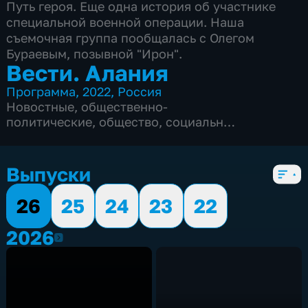
Путь героя. Еще одна история об участнике
специальной военной операции. Наша
съемочная группа пообщалась с Олегом
Бураевым, позывной "Ирон".
Вести. Алания
Программа
,
2022
,
Россия
Новостные
,
общественно-
политические
,
общество
,
социально-
экономические
,
5 сезонов, 1564 выпуска
Выпуски
26
25
24
23
22
2026
2026