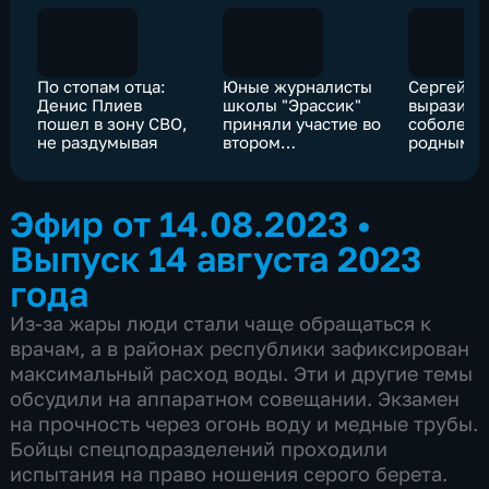
По стопам отца:
Юные журналисты
Сергей М
Денис Плиев
школы "Эрассик"
выразил
пошел в зону СВО,
приняли участие во
соболезн
не раздумывая
втором
родным и
международном
погибших
детском
результат
культурном форуме
на выезде
Эфир от 14.08.2023
•
в Москве
Махачкал
Выпуск 14 августа 2023
года
Из-за жары люди стали чаще обращаться к
врачам, а в районах республики зафиксирован
максимальный расход воды. Эти и другие темы
обсудили на аппаратном совещании. Экзамен
на прочность через огонь воду и медные трубы.
Бойцы спецподразделений проходили
испытания на право ношения серого берета.