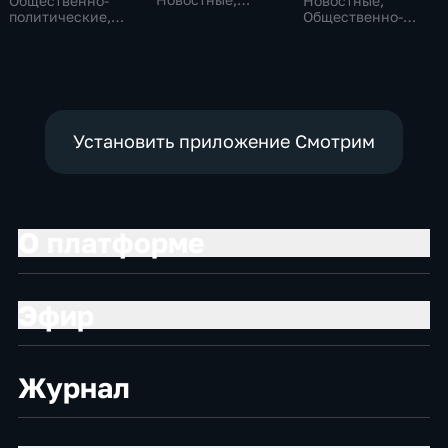
Общественно-
Новостные,
Общественно-
политические,
Общественно-
политические,
Общество,
политические,
социально-
новостные
социально-
экономические
экономические
Установить приложение Смотрим
О платформе
Эфир
Журнал