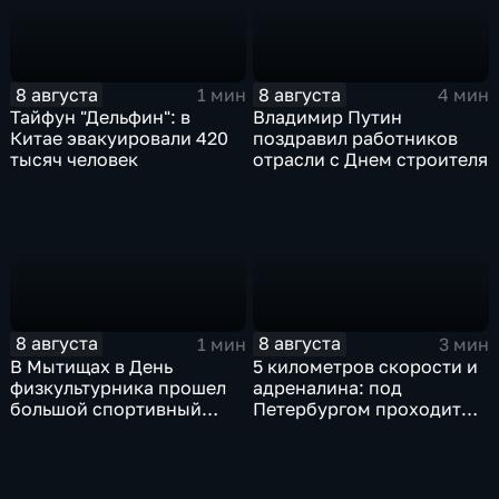
8 августа
8 августа
1 мин
4 мин
Тайфун "Дельфин": в
Владимир Путин
Китае эвакуировали 420
поздравил работников
тысяч человек
отрасли с Днем строителя
8 августа
8 августа
1 мин
3 мин
В Мытищах в День
5 километров скорости и
физкультурника прошел
адреналина: под
большой спортивный
Петербургом проходит
фестиваль
третий этап "Формулы‑4"