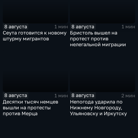
8 августа
8 августа
1 мин
1 мин
Сеута готовится к новому
Бристоль вышел на
штурму мигрантов
протест против
нелегальной миграции
8 августа
8 августа
1 мин
2 мин
Десятки тысяч немцев
Непогода ударила по
вышли на протесты
Нижнему Новгороду,
против Мерца
Ульяновску и Иркутску