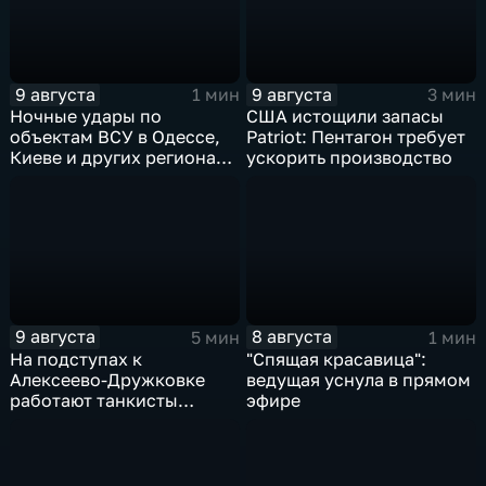
9 августа
9 августа
1 мин
3 мин
Ночные удары по
США истощили запасы
объектам ВСУ в Одессе,
Patriot: Пентагон требует
Киеве и других регионах
ускорить производство
Украины
9 августа
8 августа
5 мин
1 мин
На подступах к
"Спящая красавица":
Алексеево-Дружковке
ведущая уснула в прямом
работают танкисты
эфире
"Южной"