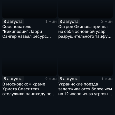
8 августа
8 августа
1 мин
3 мин
Сооснователь
Остров Окинава принял
"Википедии" Ларри
на себя основной удар
Сэнгер назвал ресурс
разрушительного тайфуна
инструментом
"Дельфин"
пропаганды
8 августа
8 августа
2 мин
1 мин
В московском храме
Украинские поезда
Христа Спасителя
задерживаются более чем
отслужили панихиду по
на 12 часов из-за угрозы
погибшим жителям
обстрелов
Южной Осетии