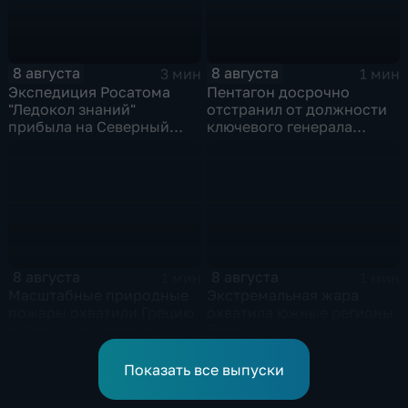
8 августа
8 августа
3 мин
1 мин
Экспедиция Росатома
Пентагон досрочно
"Ледокол знаний"
отстранил от должности
прибыла на Северный
ключевого генерала
полюс
Чарльза Костанцу
8 августа
8 августа
1 мин
1 мин
Масштабные природные
Экстремальная жара
пожары охватили Грецию
охватила южные регионы
и Францию на фоне
России
европейской засухи
Показать все выпуски