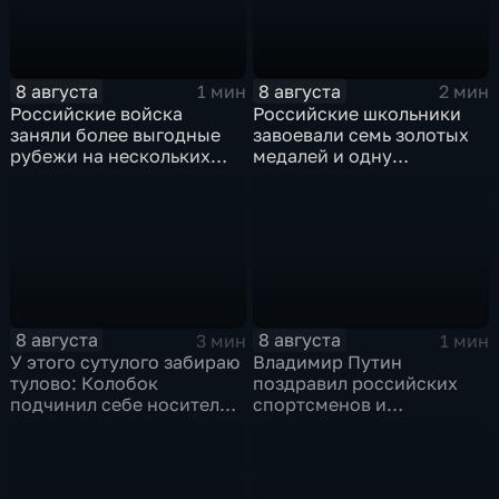
8 августа
8 августа
1 мин
2 мин
Российские войска
Российские школьники
заняли более выгодные
завоевали семь золотых
рубежи на нескольких
медалей и одну
направлениях в зоне СВО
бронзовую на турнире по
ИИ
8 августа
8 августа
3 мин
1 мин
У этого сутулого забираю
Владимир Путин
тулово: Колобок
поздравил российских
подчинил себе носителя в
спортсменов и
новом сказочном
физкультурников с
блокбастере
профессиональным
праздником