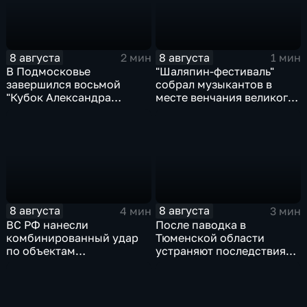
8 августа
8 августа
2 мин
1 мин
В Подмосковье
"Шаляпин‑фестиваль"
завершился восьмой
собрал музыкантов в
"Кубок Александра
месте венчания великого
Овечкина"
певца
8 августа
8 августа
4 мин
3 мин
ВС РФ нанесли
После паводка в
комбинированный удар
Тюменской области
по объектам
устраняют последствия
логистической,
для водоснабжения
топливной и
энергетической
инфраструктуры в Киеве