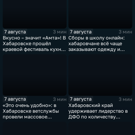
7 августа
7 августа
3 мин
3 мин
Вкусно – значит «Амта»! В
Сборы в школу онлайн:
Хабаровске прошёл
хабаровчане всё чаще
краевой фестиваль кухни
заказывают одежду и
коренных народов
канцелярию для детей на
Севера
маркетплейсах
7 августа
7 августа
3 мин
3 мин
«Это очень удобно»: в
Хабаровский край
Хабаровске ветслужбы
удерживает лидерство в
провели массовое
ДФО по количеству
чипирование домашних
строящихся школ и
питомцев
детсадов