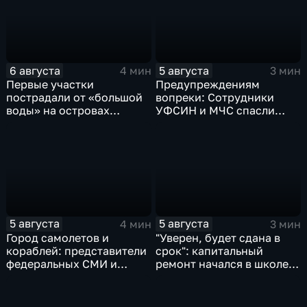
6 августа
5 августа
4 мин
3 мин
Первые участки
Предупреждениям
пострадали от «большой
вопреки: Сотрудники
воды» на островах
УФСИН и МЧС спасли
Большой Уссурийский,
нескольких утопающих на
Дачный и Кабельный
острове Заячий
5 августа
5 августа
4 мин
3 мин
Город самолетов и
"Уверен, будет сдана в
кораблей: представители
срок": капитальный
федеральных СМИ и
ремонт начался в школе
блогеры посетили
№10
Комсомольск