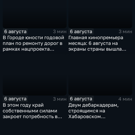
6 августа
6 августа
3 мин
3 мин
В Городе юности годовой
Главная кинопремьера
план по ремонту дорог в
месяца: 6 августа на
рамках нацпроекта
экраны страны вышла
выполнен на 80
комедия «Последний
процентов
богатырь. Колобок»
6 августа
6 августа
3 мин
4 мин
В этом году край
Двум дебаркадерам,
собственными силами
строящимся на
закроет потребность в
Хабаровском
картофеле – сразу на 82
судостроительном,
процента
присвоили имена героев-
земляков