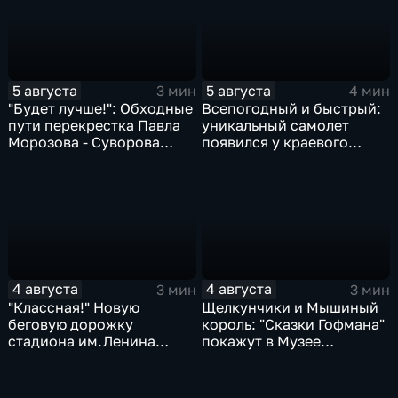
5 августа
5 августа
3 мин
4 мин
"Будет лучше!": Обходные
Всепогодный и быстрый:
пути перекрестка Павла
уникальный самолет
Морозова - Суворова
появился у краевого
ищут автомобили и
центра медицины
автобусы
катастроф
4 августа
4 августа
3 мин
3 мин
"Классная!" Новую
Щелкунчики и Мышиный
беговую дорожку
король: "Сказки Гофмана"
стадиона им.Ленина
покажут в Музее
оценили любители бега и
изобразительных
северной ходьбы
искусств Комсомольска