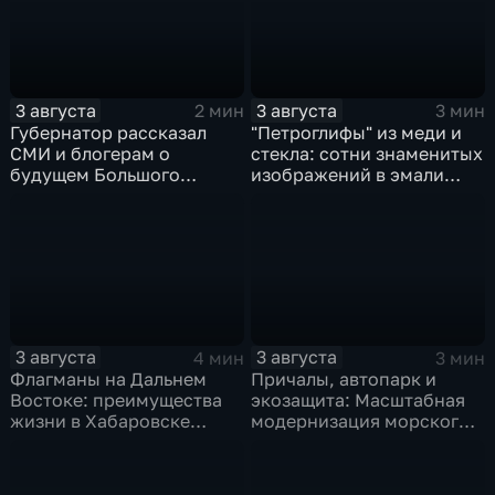
3 августа
3 августа
2 мин
3 мин
Губернатор рассказал
"Петроглифы" из меди и
СМИ и блогерам о
стекла: сотни знаменитых
будущем Большого
изображений в эмали
Уссурийского острова и
готовятся к выставке в
аэропорта Хурба
Хабаровске
3 августа
3 августа
4 мин
3 мин
Флагманы на Дальнем
Причалы, автопарк и
Востоке: преимущества
экозащита: Масштабная
жизни в Хабаровске
модернизация морского
оценили федеральные
терминала идет в
СМИ и блогеры
Советской Гавани