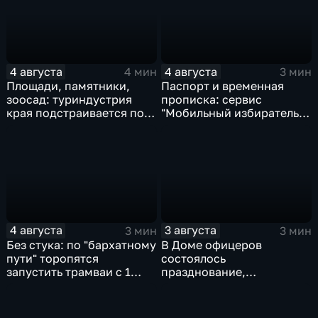
4 августа
4 августа
4 мин
3 мин
Площади, памятники,
Паспорт и временная
зоосад: туриндустрия
прописка: сервис
края подстраивается под
"Мобильный избиратель"
запросы гостей из
запустили в МФЦ
Гонконга
Хабаровского края
4 августа
3 августа
3 мин
3 мин
Без стука: по "бархатному
В Доме офицеров
пути" торопятся
состоялось
запустить трамваи с 1
празднование,
сентября от
приуроченное к 108-ой
Волочаевской до
годовщине со дня
Гамарника
образования ВВО