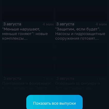
3 августа
3 августа
4 мин
4 мин
"Меньше нарушают,
"Защитим, если будет".
меньше гоняют": новые
Насосы и гидрозащитные
комплексы
сооружения готовят
видеофиксации помогают
власти на случай паводка
обнаружить нарушителей
ПДД
3 августа
3 августа
3 мин
3 мин
Пантомима и фокусники:
Операции за секунду и
Комсомольский "Театр
без наложения шва
особого творчества"
освоили в хабаровском
получил гран-при за "Сон
филиале МНТК
кота Лео"
"Микрохирургии глаза"
Показать все выпуски