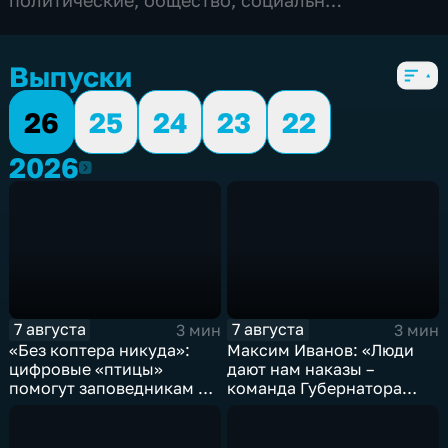
экономические
,
5 сезонов, 6104 выпуска
Выпуски
26
25
24
23
22
2026
2026
7 августа
7 августа
3 мин
3 мин
«Без коптера никуда»:
Максим Иванов: «Люди
цифровые «птицы»
дают нам наказы –
помогут заповедникам в
команда Губернатора
борьбе с пожарами и
развивает наши
браконьерами
пространства»