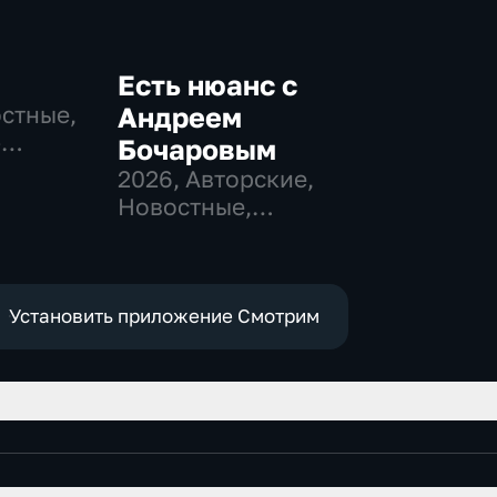
Есть нюанс с
остные,
Андреем
-
Бочаровым
,
2026
, Авторские,
Новостные,
е
общественно-
политические
Установить приложение Смотрим