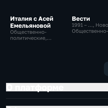
Италия с Асей
Вести
Емельяновой
1991 – …
, Нов
Общественно
Общественно-
политические
политические,
социально-
Общество, новостные
экономически
О платформе