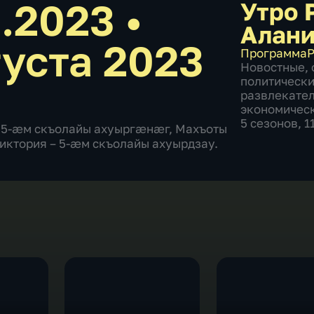
8.2023
•
Утро 
Алан
густа 2023
Программа
Р
Новостные
,
политическ
развлекате
экономичес
5 сезонов, 
 5-æм скъолайы ахуыргæнæг, Махъоты
иктория – 5-æм скъолайы ахуырдзау.