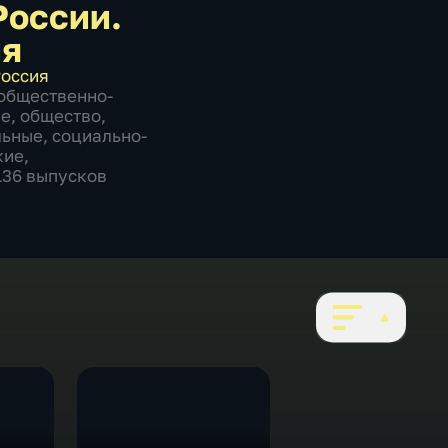
России.
ия
оссия
общественно-
ие
,
общество
,
льные
,
социально-
кие
,
1136 выпусков