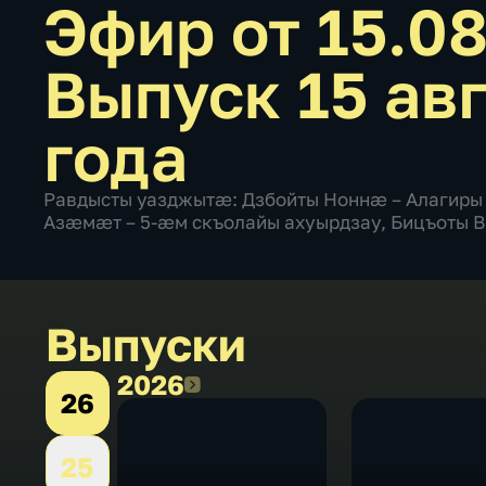
Эфир от 15.0
Выпуск 15 ав
года
Равдысты уазджытæ: Дзбойты Ноннæ – Алагиры
Азæмæт – 5-æм скъолайы ахуырдзау, Бицъоты В
Выпуски
2026
2026
26
25