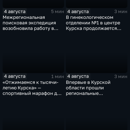
4 августа
4 августа
5 мин
3 мин
Межрегиональная
В гинекологическом
поисковая экспедиция
отделении №1 в центре
возобновила работу в
Курска продолжается
Знаменской роще Курска
реконструкция
4 августа
4 августа
1 мин
3 мин
«Отжимаемся к тысячи-
Впервые в Курской
летию Курска» —
области прошли
спортивный марафон для
региональные
горожан
соревнования по
мотоджимхане