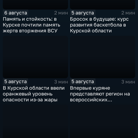
6 августа
5 августа
2 мин
2 мин
Память и стойкость: в
Бросок в будущее: курс
Курске почтили память
развития баскетбола в
жертв вторжения ВСУ
Курской области
5 августа
5 августа
3 мин
3 мин
В Курской области ввели
Впервые куряне
оранжевый уровень
представляют регион на
опасности из-за жары
всероссийских
юношеских
соревнованиях по игре в
лапту