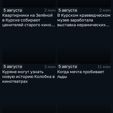
5 августа
5 августа
2 мин
2 мин
Квартирники на Зелёной
В Курском краеведческом
в Курске собирают
музее заработала
ценителей старого кино
выставка керамических
уже 8 лет
игрушек в традиционных
нарядах нашего края
5 августа
5 августа
3 мин
11 мин
Куряне могут узнать
Когда мечта пробивает
новую историю Колобка в
льды
кинотеатрах