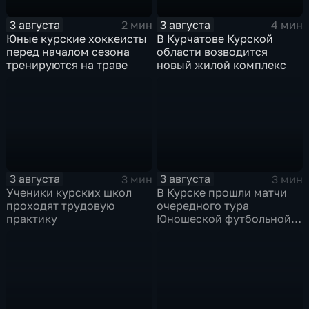
3 августа
3 августа
2 мин
4 мин
Юные курские хоккеисты
В Курчатове Курской
перед началом сезона
области возводится
тренируются на траве
новый жилой комплекс
3 августа
3 августа
3 мин
3 мин
Ученики курских школ
В Курске прошли матчи
проходят трудовую
очередного тура
практику
Юношеской футбольной
лиги