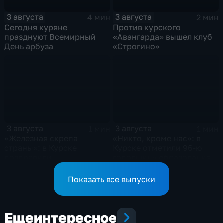
3 августа
3 августа
4 мин
2 мин
Сегодня куряне
Против курского
празднуют Всемирный
«Авангарда» вышел клуб
День арбуза
«Строгино»
3 августа
3 августа
1 мин
1 мин
«Железная скрепа
«Никто, кроме нас»: в
страны»: в Курске
Курске отметили 96-ю
поздравили
годовщину образования
железнодорожников
ВДВ
региона
Показать все выпуски
Еще
интересное