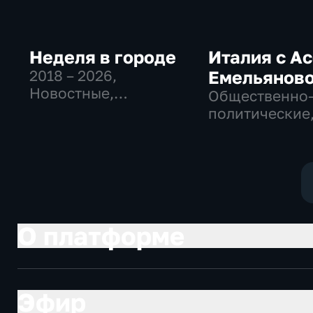
Неделя в городе
Италия с А
2018 – 2026
,
Емельянов
Новостные,
Общественно
Общество,
политические
общественно-
Общество, но
политические
О платформе
Эфир