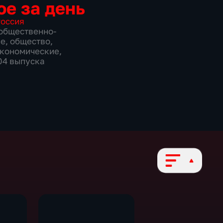
ое за день
оссия
общественно-
ие
,
общество
,
экономические
,
304 выпуска