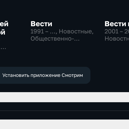
сей
Вести
Вести
ой
1991 – …
, Новостные,
2001 – 
Общественно-
Новостн
-
политические,
Общест
,
социально-
политич
востные
экономические
Установить приложение Смотрим