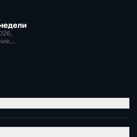
 недели
2026
,
ые,
венно-
еские