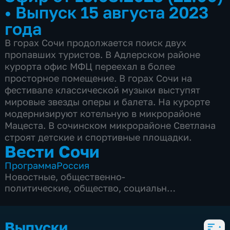
•
Выпуск 15 августа 2023
года
В горах Сочи продолжается поиск двух
пропавших туристов. В Адлерском районе
курорта офис МФЦ переехал в более
просторное помещение. В горах Сочи на
фестивале классической музыки выступят
мировые звезды оперы и балета. На курорте
модернизируют котельную в микрорайоне
Мацеста. В сочинском микрорайоне Светлана
строят детские и спортивные площадки.
Вести Сочи
Программа
Россия
Новостные
,
общественно-
политические
,
общество
,
социально-
экономические
,
5 сезонов, 8672 выпуска
Выпуски