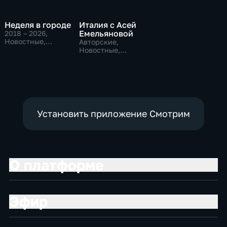
Неделя в городе
Италия с Асей
Емельяновой
2018 – 2026
,
Новостные,
Авторские,
Общественно-
Новостные,
политические,
общественно-
общество
политические
Установить приложение Смотрим
О платформе
Эфир