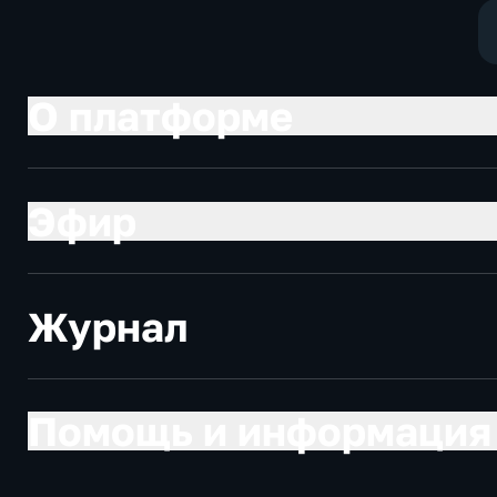
О платформе
Эфир
Журнал
Помощь и информация