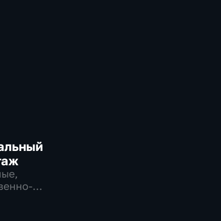
альный
таж
ые,
венно-
еские,
но-