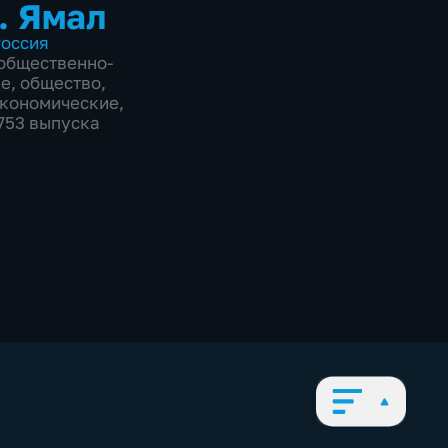
. Ямал
оссия
общественно-
ие
,
общество
,
экономические
,
2753 выпуска