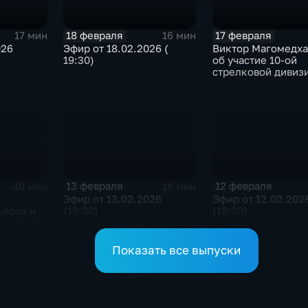
18 февраля
17 февраля
17 мин
16 мин
026
Эфир от 18.02.2026 (
Виктор Магомедха
19:30)
об участие 10-ой
стрелковой дивиз
внутренних войск
СССР в Сталингра
битве
13 февраля
12 февраля
40 мин
16 мин
Эфир от 13.02.2026
Эфир от 12.02.202
ьерах и
(19:30)
(19:30)
 прошлом
Показать все выпуски