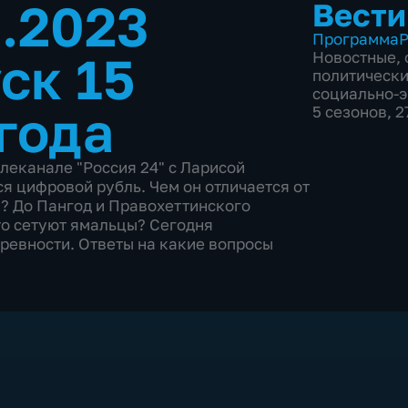
8.2023
Вести
Программа
Р
ск 15
Новостные
,
политическ
социально-
года
5 сезонов, 
леканале "Россия 24" с Ларисой
ся цифровой рубль. Чем он отличается от
н? До Пангод и Правохеттинского
то сетуют ямальцы? Сегодня
ревности. Ответы на какие вопросы