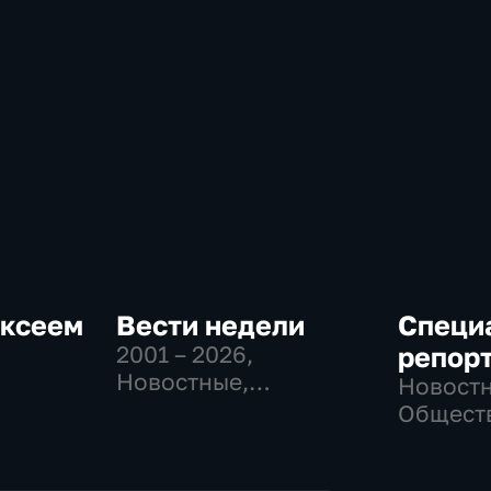
ексеем
Вести недели
Специ
2001 – 2026
,
репор
Новостные,
Новостн
Общественно-
Общест
политические
-
политич
социаль