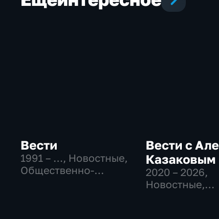
Вести
Вести с Ал
1991 – …
, Новостные,
Казаковым
Общественно-
2020 – 2026
,
политические,
Новостные,
социально-
Общественно
экономические
политические