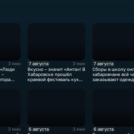
7 августа
7 августа
3 мин
3 мин
 «Люди
Вкусно – значит «Амта»! В
Сборы в школу он
 –
Хабаровске прошёл
хабаровчане всё ч
атора
краевой фестиваль кухни
заказывают одежд
коренных народов
канцелярию для д
Севера
маркетплейсах
6 августа
6 августа
3 мин
3 мин