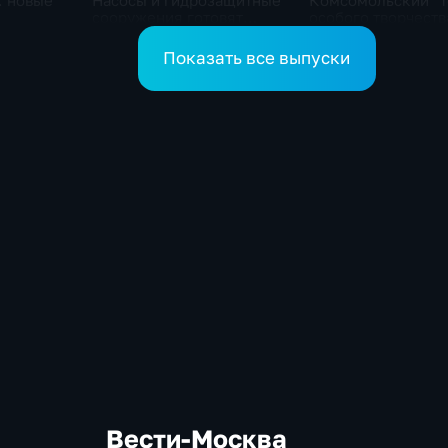
: новые
Насосы и гидрозащитные
Комсомольский "Т
сооружения готовят
особого творчеств
помогают
власти на случай паводка
получил гран-при 
ушителей
кота Лео"
Показать все выпуски
Вести-Москва