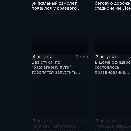
уникальный самолет
беговую дорожк
появился у краевого
стадиона им.Ле
центра медицины
оценили любител
катастроф
северной ходьб
4 августа
3 августа
3 мин
Без стука: по
В Доме офицеро
"бархатному пути"
состоялось
торопятся запустить
празднование,
трамваи с 1 сентября от
приуроченное к 
Волочаевской до
годовщине со д
Гамарника
образования ВВ
3 августа
3 августа
3 мин
Причалы, автопарк и
"Меньше наруша