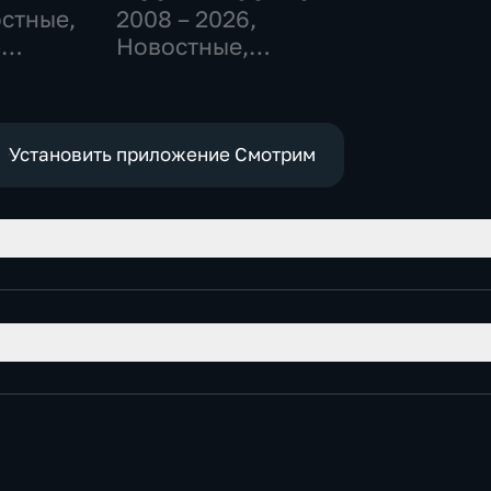
остные,
2008 – 2026
,
-
Новостные,
,
Общественно-
политические,
е
социально-
экономические
Установить приложение Смотрим