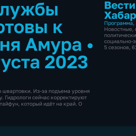
службы
Вести
Хабар
отовы к
Программа
,
Новостные
,
политическ
вня Амура
•
социально-
5 сезонов, 
густа 2023
 швартовки. Из-за подъема уровня
у. Гидрологи сейчас корректируют
тайфун, который идёт на край. О