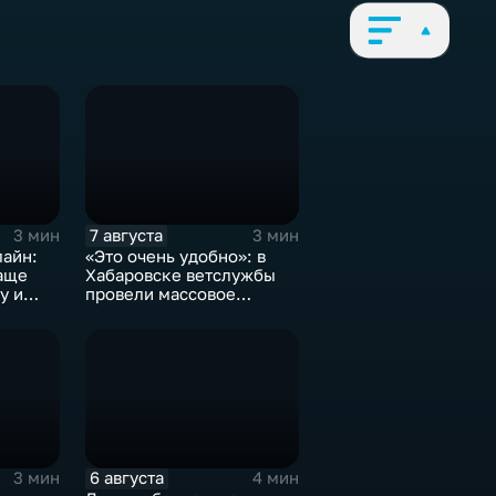
7 августа
3 мин
3 мин
лайн:
«Это очень удобно»: в
аще
Хабаровске ветслужбы
у и
провели массовое
етей на
чипирование домашних
питомцев
6 августа
3 мин
4 мин