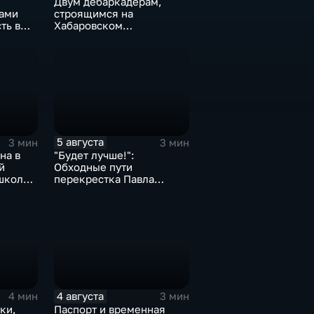
Двум дебаркадерам,
ами
строящимся на
ть в
Хабаровском
 на 82
судостроительном,
присвоили имена героев-
земляков
5 августа
3 мин
3 мин
на в
"Будет лучше!":
й
Обходные пути
 школе
перекрестка Павла
Морозова - Суворова
ищут автомобили и
автобусы
4 августа
4 мин
3 мин
ки,
Паспорт и временная