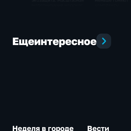
экозащита: Масштабная
меньше гоняют"
модернизация морского
комплексы
терминала идет в
видеофиксации 
Советской Гавани
обнаружить нар
ПДД
Еще
интересное
Неделя в городе
Вести