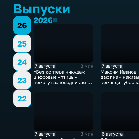
Выпуски
2026
2026
26
25
24
7 августа
7 августа
3 мин
«Без коптера никуда»:
Максим Иванов:
цифровые «птицы»
дают нам наказы
23
помогут заповедникам в
команда Губерн
борьбе с пожарами и
развивает наши
браконьерами
пространства»
22
7 августа
6 августа
3 мин