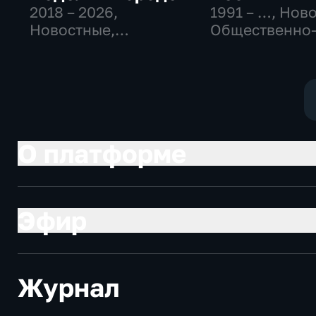
2018 – 2026
,
1991 – …
, Нов
Новостные,
Общественно
Общество,
политические
общественно-
социально-
политические
экономически
О платформе
Эфир
Журнал