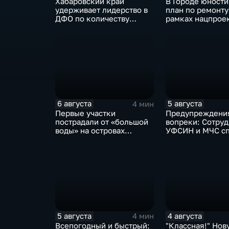
Хабаровский край
В Городе юности
удерживает лидерство в
план по ремонту
ДФО по количеству
рамках нацпрое
строящихся школ и
выполнен на 80
детсадов
процентов
6 августа
5 августа
4 мин
Первые участки
Предупреждени
пострадали от «большой
вопреки: Сотру
воды» на островах
УФСИН и МЧС с
Большой Уссурийский,
нескольких уто
Дачный и Кабельный
на острове Заяч
5 августа
4 августа
4 мин
Всепогодный и быстрый:
"Классная!" Нов