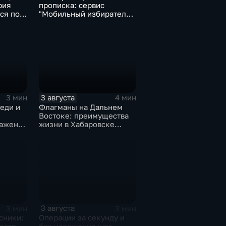
рия
прописка: сервис
ся под
"Мобильный избиратель"
запустили в МФЦ
Хабаровского края
3 августа
3 мин
4 мин
еди и
Флагманы на Дальнем
Востоке: преимущества
ражений
жизни в Хабаровске
к
оценили федеральные
вске
СМИ и блогеры
3 августа
3 мин
3 мин
сники:
Операции за секунду и