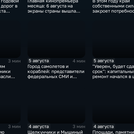
 годовой
Главная кинопремьера
В этом году край
 дорог в
месяца: 6 августа на
собственными сил
кта
экраны страны вышла
закроет потребнос
комедия «Последний
картофеле – сразу
богатырь. Колобок»
процента
5 августа
5 августа
3 мин
4 мин
ям
Город самолетов и
"Уверен, будет сда
дники
кораблей: представители
срок": капитальны
пасли
федеральных СМИ и
ремонт начался в
пающих
блогеры посетили
№10
ий
Комсомольск
4 августа
4 августа
3 мин
3 мин
ую
Щелкунчики и Мышиный
Площади, памятни