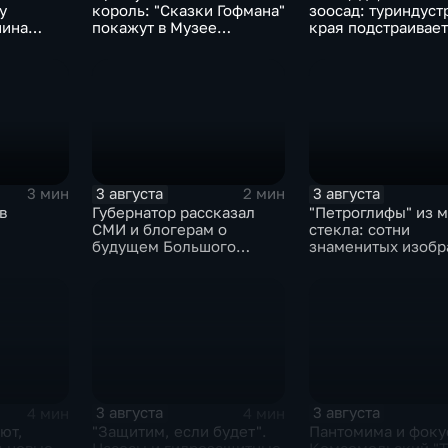
у
король: "Сказки Гофмана"
зоосад: туриндуст
нина
покажут в Музее
края подстраивает
и бега и
изобразительных
запросы гостей из
ы
искусств Комсомольска
Гонконга
3 августа
3 августа
3 мин
2 мин
в
Губернатор рассказал
"Петроглифы" из м
СМИ и блогерам о
стекла: сотни
будущем Большого
знаменитых изоб
108-ой
Уссурийского острова и
в эмали готовятся 
ня
аэропорта Хурба
выставке в Хабаро
О
3 августа
3 августа
4 мин
4 мин
ют,
"Защитим, если будет".
Пантомима и фоку