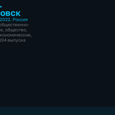
.
овск
2022
,
Россия
общественно-
ие
,
общество
,
экономические
,
6104 выпуска