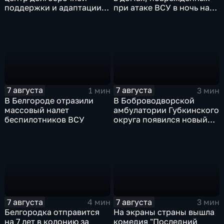
поддержки и адаптации
при атаке ВСУ в ночь на
ветеранов СВО и их семей
27 июля
7 августа
7 августа
1 мин
3 мин
В Белгороде отразили
В Боброводворской
массовый налет
амбулатории Губкинского
беспилотников ВСУ
округа появился новый
специалист по программе
"Земский доктор"
7 августа
7 августа
4 мин
3 мин
Белгородка отправится
На экраны страны вышла
на 7 лет в колонию за
комедия "Последний