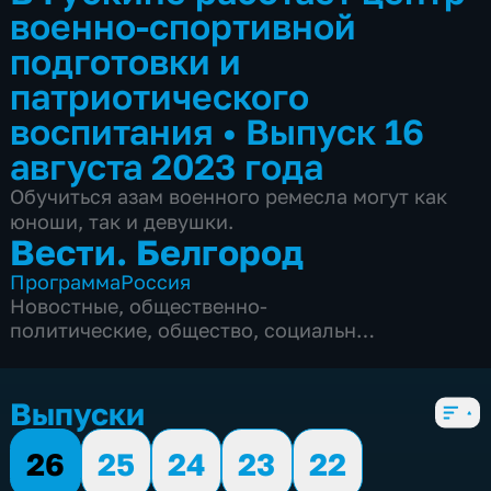
военно-спортивной
подготовки и
патриотического
воспитания
•
Выпуск 16
августа 2023 года
Обучиться азам военного ремесла могут как
юноши, так и девушки.
Вести. Белгород
Программа
Россия
Новостные
,
общественно-
политические
,
общество
,
социально-
экономические
,
5 сезонов, 9989 выпусков
Выпуски
26
25
24
23
22