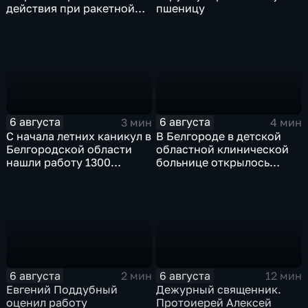
действия при ракетной
пшеницу
опасности
6 августа
6 августа
3 мин
4 мин
С начала летних каникул в
В Белгороде в детской
Белгородской области
областной клинической
нашли работу 1300
больнице открылось
подростков
новое модульное
приемное отделение
6 августа
6 августа
2 мин
12 мин
Евгений Поддубный
Дежурный священник.
оценил работу
Протоиерей Алексей