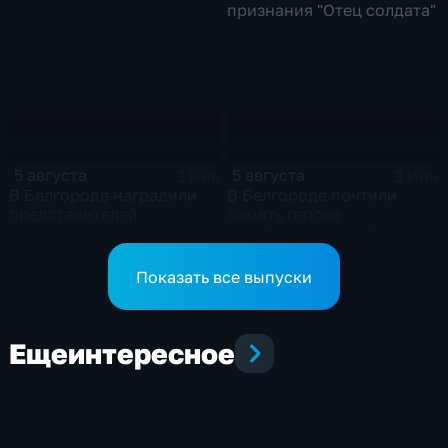
признания "Отец солдата"
5 августа
5 августа
3 мин
3 мин
В Белгороде наградили
В Белгороде почтили
представителей
память героев-
различных профессий
освободителей у Вечного
огня
Показать все выпуски
Еще
интересное