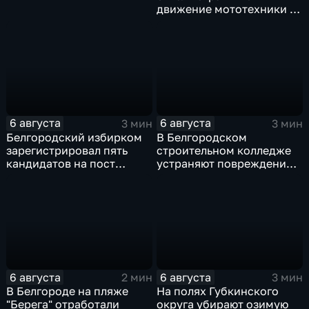
движение мототехники в
ночное время
6 августа
6 августа
3 мин
3 мин
Белгородский избирком
В Белгородском
зарегистрировал пять
строительном колледже
кандидатов на пост
устраняют повреждения
губернатора
после атаки ВСУ
6 августа
6 августа
2 мин
3 мин
В Белгороде на пляже
На полях Губкинского
"Берега" отработали
округа убирают озимую