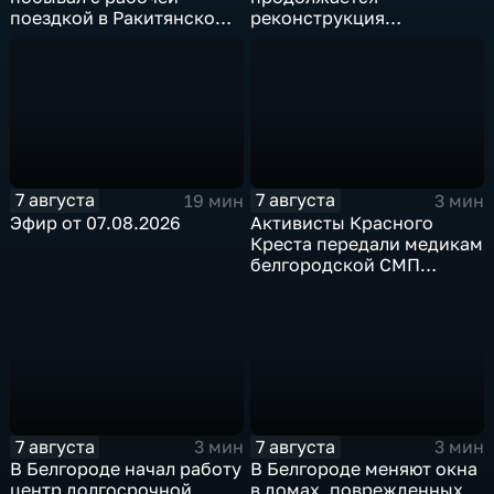
поездкой в Ракитянском
реконструкция
округе
изношенного участка тепл
7 августа
7 августа
19 мин
3 мин
Эфир от 07.08.2026
Активисты Красного
Креста передали медикам
белгородской СМП
защитные комплекты
7 августа
7 августа
3 мин
3 мин
В Белгороде начал работу
В Белгороде меняют окна
центр долгосрочной
в домах, поврежденных