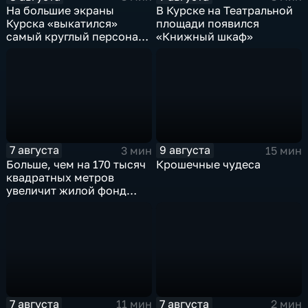
На большие экраны
В Курске на Театральной
Курска «выкатился»
площади появился
самый круглый персонаж
«Книжный шкаф»
русских сказок
7 августа
9 августа
3 мин
15 мин
Больше, чем на 170 тысяч
Крошечные чудеса
квадратных метров
увеличит жилой фонд
Курска группа компаний
ИНСТЕП
7 августа
7 августа
11 мин
2 мин