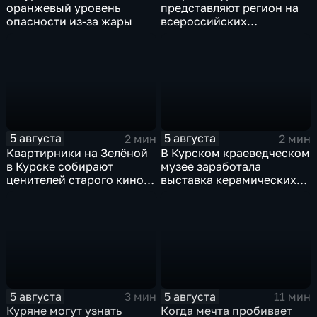
оранжевый уровень
представляют регион на
опасности из-за жары
всероссийских
юношеских
соревнованиях по игре в
лапту
5 августа
5 августа
2 мин
2 мин
Квартирники на Зелёной
В Курском краеведческом
в Курске собирают
музее заработала
ценителей старого кино
выставка керамических
уже 8 лет
игрушек в традиционных
нарядах нашего края
5 августа
5 августа
3 мин
11 мин
Куряне могут узнать
Когда мечта пробивает