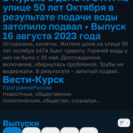
улице 50 лет Октября в
результате подачи воды
затопило подвал
•
Выпуск
16 августа 2023 года
Осторожно, кипяток. Жители дома на улице 50
лет октября 147А бьют тревогу. Горячей воды у
них не было с 25 мая. Долгожданное
включение, обернулась проблемой. Трубы не
выдержали. В результате – залитый подвал.
Вести-Курск
Программа
Россия
Новостные
,
общественно-
политические
,
общество
,
социально-
экономические
,
5 сезонов, 12982 выпуска
Выпуски