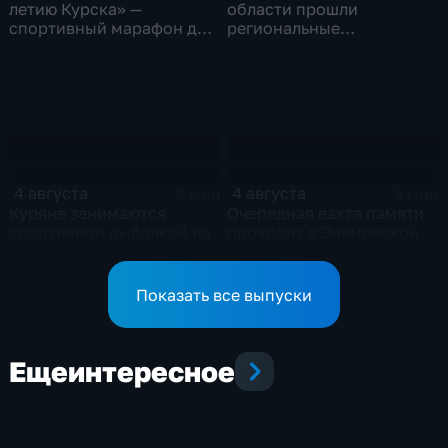
летию Курска» —
области прошли
спортивный марафон для
региональные
горожан
соревнования по
мотоджимхане
4 августа
4 августа
4 мин
3 мин
Куряне занимаются
Очередная вахта памяти
спортивной рыбалкой на
проходит в Знаменской
водоёмах региона
роще Курска
Показать все выпуски
Еще
интересное