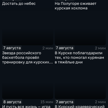
Достать до небес
На Полугоре оживает
курская хохлома
7 августа
7 августа
2 мин
2 мин
Звезда российского
В Курске поблагодарили
баскетбола провёл
тех, кто помогал курянам
тренировку для курских
в тяжёлые дни
юниоров
8 августа
7 августа
15 мин
2 мин
И пусть вся жизнь — игра
В Курский краеведческий