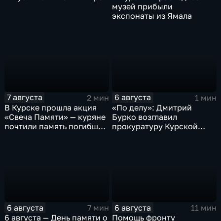
музей прибыли
экспонаты из Ямала
7 августа
6 августа
2 мин
1 мин
В Курске прошла акция
«По делу»: Дмитрий
«Свеча Памяти» — куряне
Бурко возглавил
почтили память погибших
прокуратуру Курской
в результате вторжения
области
ВСУ
6 августа
6 августа
7 мин
11 мин
6 августа — День памяти о
Помощь фронту