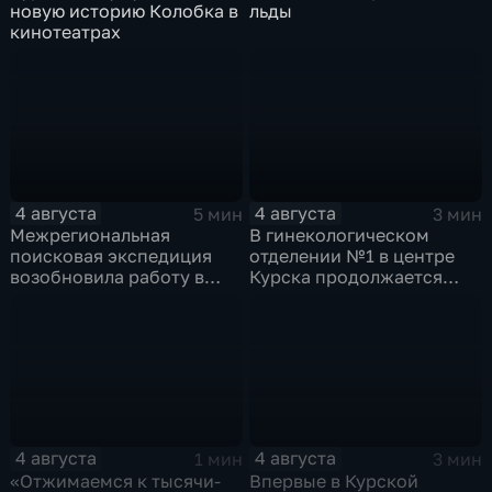
новую историю Колобка в
льды
кинотеатрах
4 августа
4 августа
5 мин
3 мин
Межрегиональная
В гинекологическом
поисковая экспедиция
отделении №1 в центре
возобновила работу в
Курска продолжается
Знаменской роще Курска
реконструкция
4 августа
4 августа
1 мин
3 мин
«Отжимаемся к тысячи-
Впервые в Курской