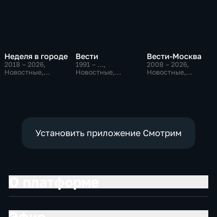
Неделя в городе
Вести
Вести-Москва
2018 – 2026
,
1991 – …
,
2008 – 2026
,
Новостные,
Новостные,
Новостные,
Общество,
Общественно-
Общественно-
общественно-
политические,
политические,
политические
социально-
социально-
экономические
экономические
Установить приложение Смотрим
О платформе
Эфир