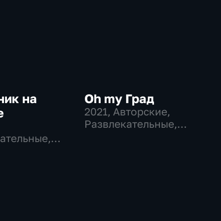
ник на
Oh my Град
е
2021
, Авторские,
Развлекательные,
общество
ательные,
во