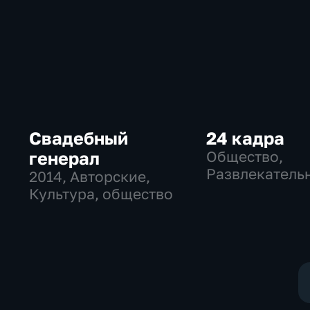
Свадебный
24 кадра
генерал
Общество,
Развлекатель
2014
, Авторские,
Культура, общество