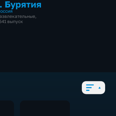
. Бурятия
оссия
азвлекательные
,
2541 выпуск