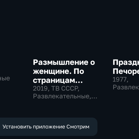
Размышление о
Празд
женщине. По
Печор
ные
страницам
1977
,
Развлек
советского
2019
, ТВ СССР,
Общест
Развлекательные,
телевидения
общество
Установить приложение Смотрим