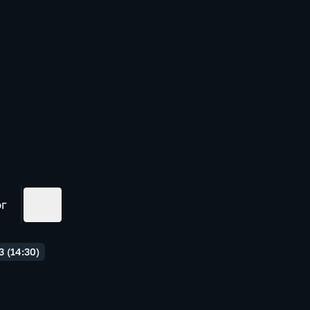
ог
 (14:30)