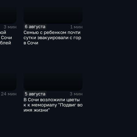
6 августа
3 мин
1 мин
вой
Семью с ребенком почти
 Сочи
сутки эвакуировали с гор
ублей
в Сочи
5 августа
24 мин
3 мин
В Сочи возложили цветы
к к мемориалу "Подвиг во
имя жизни"