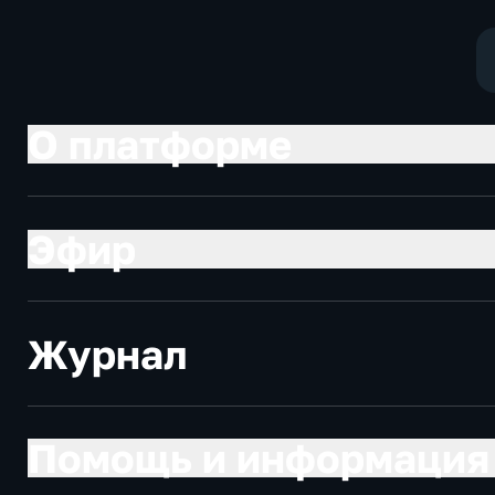
общество
О платформе
Эфир
Журнал
Помощь и информация