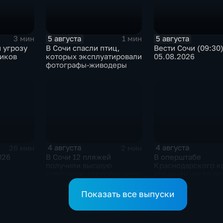
5 августа
5 августа
3 мин
1 мин
 угрозу
В Сочи спасли птиц,
Вести Сочи (09:30
ников
которых эксплуатировали
05.08.2026
фотографы-живодеры
4 августа
4 августа
26 мин
2 мин
026
В Сочи 12 пляжей
В оперштабе
получили высшую
Краснодарского к
категорию сертификации
уточнили число п
детей при атаке Б
Архипо-Осиповке
Показать все выпуски