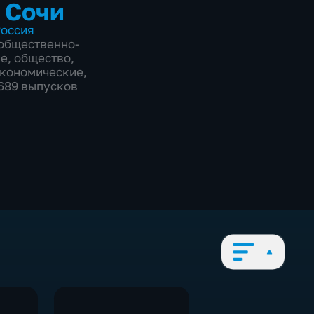
 Сочи
оссия
общественно-
ие
,
общество
,
экономические
,
8689 выпусков