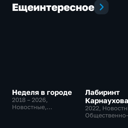
Еще
интересное
Неделя в городе
Лабиринт
2018 – 2026
,
Карнаухов
Новостные,
2022
, Новостн
Общественно-
Общественно
политические,
политические