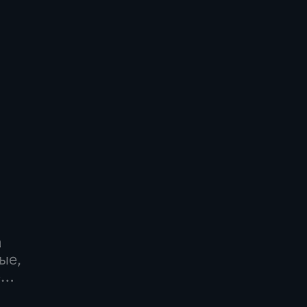
а
ые,
-