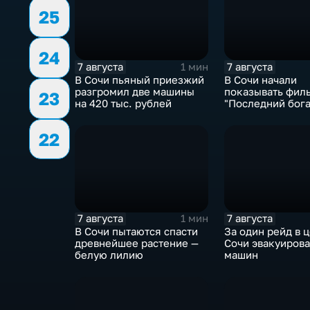
25
24
7 августа
7 августа
1 мин
В Сочи пьяный приезжий
В Сочи начали
разгромил две машины
показывать фил
23
на 420 тыс. рублей
"Последний бога
Колобок"
22
7 августа
7 августа
1 мин
В Сочи пытаются спасти
За один рейд в 
древнейшее растение —
Сочи эвакуирова
белую лилию
машин