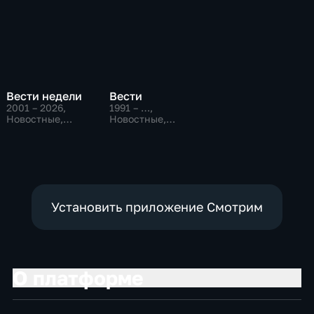
Вести недели
Вести
2001 – 2026
,
1991 – …
,
Новостные,
Новостные,
Общественно-
Общественно-
политические
политические,
социально-
экономические
Установить приложение Смотрим
О платформе