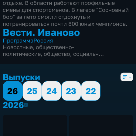
отдыхе. В области работают профильные
смены для спортсменов. В лагере "Сосновный
бор" за лето смогли отдохнуть и
потренироваться почти 800 юных чемпионов.
Вести. Иваново
Программа
Россия
Новостные
,
общественно-
политические
,
общество
,
социально-
экономические
,
5 сезонов, 840 выпусков
Выпуски
26
25
24
23
22
2026
2026