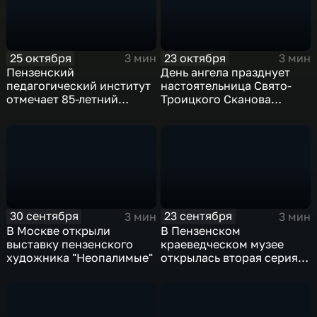
25 октября
23 октября
3 мин
3 мин
Пензенский
День ангела празднует
педагогический институт
настоятельница Свято-
отмечает 85-летний
Троицкого Сканова
юбилей
женского монастыря
игумения Иннокентия
30 сентября
23 сентября
3 мин
3 мин
В Москве открыли
В Пензенском
выставку пензенского
краеведческом музее
художника "Неопалимые"
открылась вторая серия
выставки "А не пензяк ли
я?"