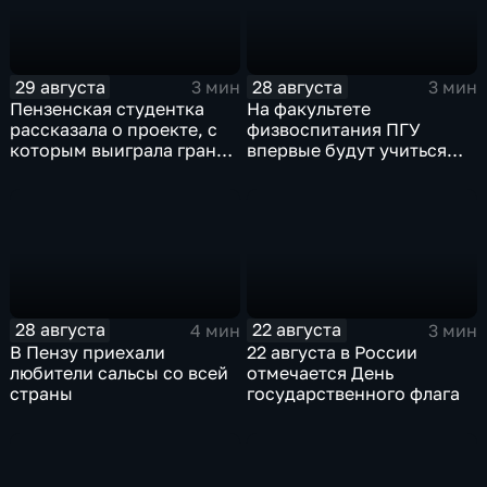
29 августа
28 августа
3 мин
3 мин
Пензенская студентка
На факультете
рассказала о проекте, с
физвоспитания ПГУ
которым выиграла грант
впервые будут учиться
на форуме "iВолга"
студенты из Китая
28 августа
22 августа
4 мин
3 мин
В Пензу приехали
22 августа в России
любители сальсы со всей
отмечается День
страны
государственного флага