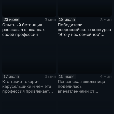
23 июля
18 июля
3 мин
3 мин
Опытный бетонщик
Победители
рассказал о нюансах
всероссийского конкурса
своей профессии
"Это у нас семейное"
поделились эмоциями от
финала
17 июля
15 июля
3 мин
4 мин
Кто такие токари-
Пензенская школьница
карусельщики и чем эта
поделилась
профессия привлекает
впечатлениями от
молодых людей
путешествия на "Поезде
Памяти"