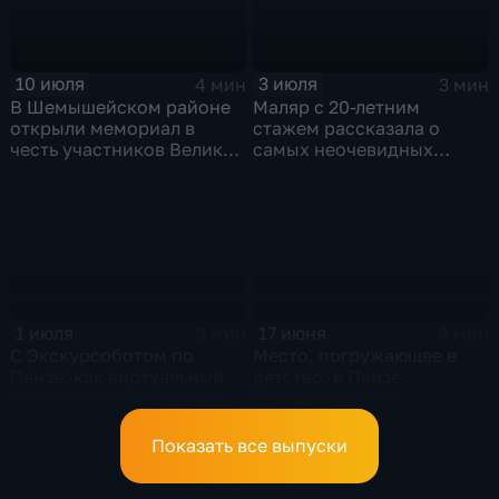
10 июля
3 июля
4 мин
3 мин
В Шемышейском районе
Маляр с 20-летним
открыли мемориал в
стажем рассказала о
честь участников Великой
самых неочевидных
Отечественной войны
тонкостях своей
профессии
1 июля
17 июня
3 мин
4 мин
С Экскурсоботом по
Место, погружающее в
Пензе: как виртуальный
детство: в Пензе
проект помогает изучать
открылась ретро-
город
гостиная "Я же Мишка"
Показать все выпуски