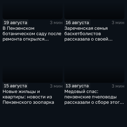
19 августа
16 августа
3 мин
3 мин
В Пензенском
Зареченская семья
ботаническом саду после
баскетболистов
ремонта открылся
рассказала о своей
японский сад
спортивной династии
15 августа
13 августа
3 мин
3 мин
Новые жильцы и
Медовый спас:
квартиры: новости из
пензенские пчеловоды
Пензенского зоопарка
рассказали о сборе этого
янтарного продукта