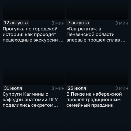
12 августа
7 августа
3 мин
3 мин
Прогулка по городской
«Гав-регата»: в
истории: как проходят
Пензенской области
пешеходные экскурсии в
впервые прошел сплав на
Пензе
сапбордах с собаками
31 июля
25 июля
3 мин
3 мин
Супруги Калмины с
В Пензе на набережной
кафедры анатомии ПГУ
прошел традиционным
поделились секретом
семейный праздник
семейного счастья