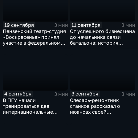
19 сентября
11 сентября
3 мин
3 мин
Пензенский театр-студия
От успешного бизнесмена
«Воскресенье» принял
до начальника связи
участие в федеральном
батальона: история
телевизионном проекте
участника СВО с
позывным "Атом"
4 сентября
3 сентября
3 мин
3 мин
В ПГУ начали
Слесарь-ремонтник
тренироваться две
станков рассказал о
интернациональные
нюансах своей
футбольные команды
профессии