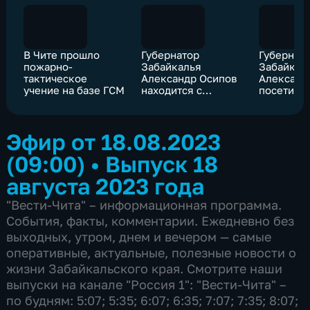
В Чите прошло
Губернатор
Губернат
пожарно-
Забайкалья
Забайкал
тактическое
Александр Осипов
Александ
учение на базе ГСМ
находится с
посетил
рабочим визитом в
Приаргун
Приаргунском
округе
Эфир от 18.08.2023
(09:00)
•
Выпуск 18
августа 2023 года
"Вести-Чита" – информационная программа.
События, факты, комментарии. Ежедневно без
выходных, утром, днем и вечером — самые
оперативные, актуальные, полезные новости о
жизни Забайкальского края. Смотрите наши
выпуски на канале "Россия 1": "Вести-Чита" –
по будням: 5:07; 5:35; 6:07; 6:35; 7:07; 7:35; 8:07;