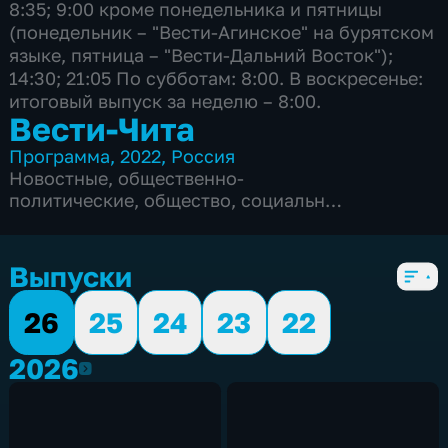
8:35; 9:00 кроме понедельника и пятницы
(понедельник – "Вести-Агинское" на бурятском
языке, пятница – "Вести-Дальний Восток");
14:30; 21:05 По субботам: 8:00. В воскресенье:
итоговый выпуск за неделю – 8:00.
Вести-Чита
Программа
,
2022
,
Россия
Новостные
,
общественно-
политические
,
общество
,
социально-
экономические
,
5 сезонов, 2578 выпусков
Выпуски
26
25
24
23
22
2026
2026