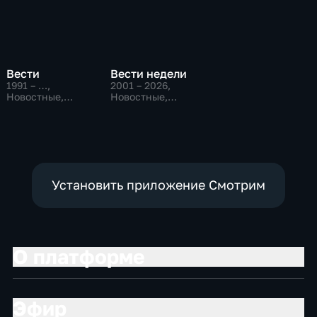
Вести
Вести недели
1991 – …
,
2001 – 2026
,
Новостные,
Новостные,
Общественно-
Общественно-
политические,
политические
социально-
экономические
Установить приложение Смотрим
О платформе
Эфир