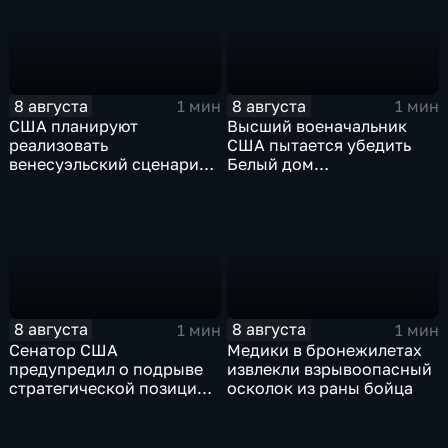
8 августа
8 августа
1 мин
1 мин
США планируют
Высший военачальник
реализовать
США пытается убедить
венесуэльский сценарий
Белый дом
для смены власти на Кубе
незамедлительно
завершить конфликт с
Ираном
8 августа
8 августа
1 мин
1 мин
Сенатор США
Медики в бронежилетах
предупредил о подрыве
извлекли взрывоопасный
стратегической позиции
осколок из раны бойца
из-за новых пошлин
против России