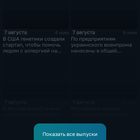
7 августа
7 августа
4 мин
6 мин
В США генетики создали
По предприятиям
стартап, чтобы помочь
украинского военпрома
людям с аллергией на
нанесены в общей
собак
сложности более 10-ти
массированных и
групповых ударов
7 августа
7 августа
6 мин
5 мин
В Москве разоблачена
Российские хакеры
целая сеть незаконных
нашли подтверждение
крипто-обменников
участия НАТО в ударах по
России
Показать все выпуски