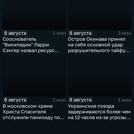
энергетической
инфраструктуры в Киеве
8 августа
8 августа
1 мин
3 мин
Сооснователь
Остров Окинава принял
"Википедии" Ларри
на себя основной удар
Сэнгер назвал ресурс
разрушительного тайфуна
инструментом
"Дельфин"
пропаганды
8 августа
8 августа
2 мин
1 мин
В московском храме
Украинские поезда
Христа Спасителя
задерживаются более чем
отслужили панихиду по
на 12 часов из-за угрозы
погибшим жителям
обстрелов
Южной Осетии