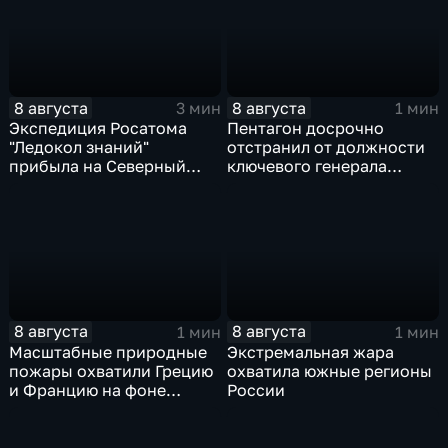
8 августа
8 августа
3 мин
1 мин
Экспедиция Росатома
Пентагон досрочно
"Ледокол знаний"
отстранил от должности
прибыла на Северный
ключевого генерала
полюс
Чарльза Костанцу
8 августа
8 августа
1 мин
1 мин
Масштабные природные
Экстремальная жара
пожары охватили Грецию
охватила южные регионы
и Францию на фоне
России
европейской засухи