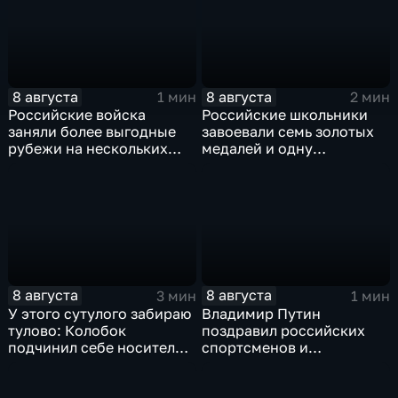
8 августа
8 августа
1 мин
2 мин
Российские войска
Российские школьники
заняли более выгодные
завоевали семь золотых
рубежи на нескольких
медалей и одну
направлениях в зоне СВО
бронзовую на турнире по
ИИ
8 августа
8 августа
3 мин
1 мин
У этого сутулого забираю
Владимир Путин
тулово: Колобок
поздравил российских
подчинил себе носителя в
спортсменов и
новом сказочном
физкультурников с
блокбастере
профессиональным
праздником