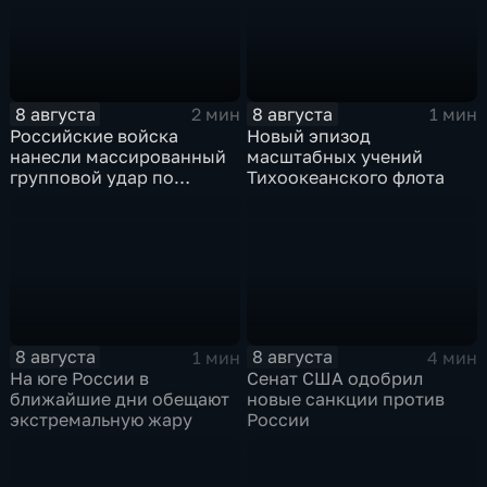
8 августа
8 августа
2 мин
1 мин
Российские войска
Новый эпизод
нанесли массированный
масштабных учений
групповой удар по
Тихоокеанского флота
стратегическим объектам
в глубоком тылу ВСУ
8 августа
8 августа
1 мин
4 мин
На юге России в
Сенат США одобрил
ближайшие дни обещают
новые санкции против
экстремальную жару
России