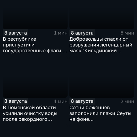
8 августа
8 августа
1 мин
5 мин
В республике
Добровольцы спасли от
приспустили
разрушения легендарный
государственные флаги и
маяк "Кильдинский
зажгли свечи в память о
Северный"
жертвах обстрела
Цхинвала
8 августа
8 августа
4 мин
2 мин
В Тюменской области
Сотни беженцев
усилили очистку воды
заполонили пляжи Сеуты
после рекордного
на фоне
летнего паводка
катастрофического
миграционного кризиса