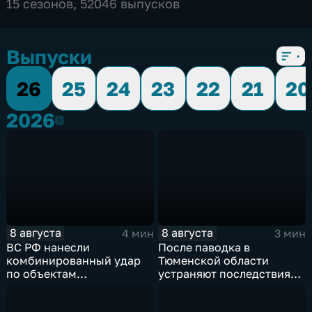
15 сезонов, 52046 выпусков
Выпуски
26
25
24
23
22
21
20
2026
2026
8 августа
8 августа
4 мин
3 мин
ВС РФ нанесли
После паводка в
комбинированный удар
Тюменской области
по объектам
устраняют последствия
логистической,
для водоснабжения
топливной и